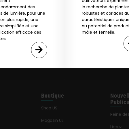
issent
cultivateurs expérimen
years or older
pendamment des
la recherche de plante
GN ME UP!
s de lumière, pour une
robustes et coriaces a
ion plus rapide, une
caractéristiques unique
re simplifiée et une
au potentiel de produc
O, THANKS
fication efficace des
mâle et femelle.
tes.
Boutique
Nouvel
Publica
Shop US
Reine de
Magasin UE
Limez