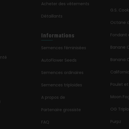
Acheter des vêtements
G.S. Cook
Détaillants
Octane c
Informations
Fondant 
Banane 
Semences féminisées
onté
Banana O
AutoFlower Seeds
Californi
Semences ordinaires
Poulet et
Semences triploïdes
Moon Fo
A propos de
OG Triplo
Partenaire grossiste
Purpz
FAQ