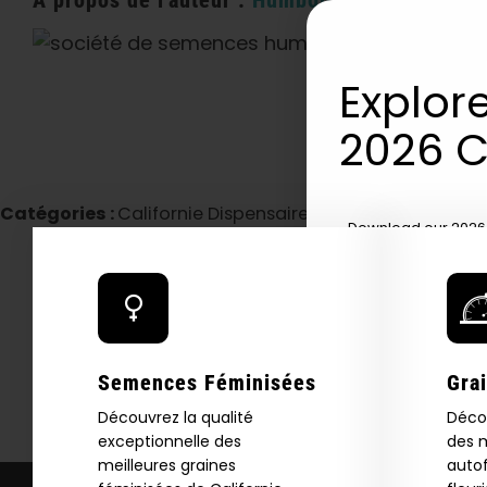
A propos de l'auteur :
Humboldt Seed Compan
Explore
2026 C
Catégories :
Californie Dispensaire / Livraison
Download our 2026 s
your first order and
product drops, 
*Our Site is For Users 21+ 
Name
Semences Féminisées
Gra
Découvrez la qualité
Déco
Email
exceptionnelle des
des m
meilleures graines
autof