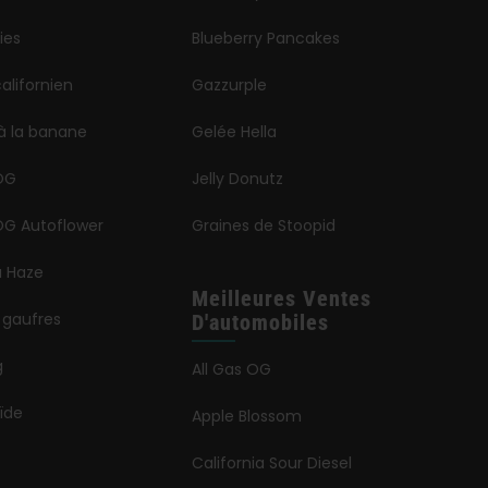
ies
Blueberry Pancakes
alifornien
Gazzurple
à la banane
Gelée Hella
OG
Jelly Donutz
G Autoflower
Graines de Stoopid
a Haze
Meilleures Ventes
 gaufres
D'automobiles
g
All Gas OG
ïde
Apple Blossom
California Sour Diesel