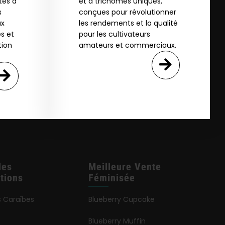
tés à
et à trichomes uniques,
s
conçues pour révolutionner
ux
les rendements et la qualité
s et
pour les cultivateurs
tion
amateurs et commerciaux.
les
Meilleure Vente
tions
Féminisée
s Caraïbes
Blueberry Cupcake
Blueberry Muffin