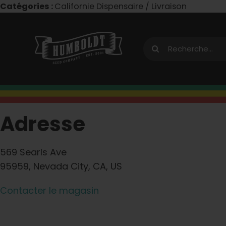
Skip
Catégories :
Californie Dispensaire / Livraison
to
content
Recherche
de
:
Adresse
569 Searls Ave
95959, Nevada City, CA, US
Contacter le magasin