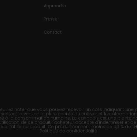
Apprendre
Presse
Contact
llez noter que vous pouvez recevoir un colis indiquant une gé
sentent la version la plus récente du cultivar et les informatio
tiné à la consommation humaine. Le cannabis est une plante ha
 l'utilisation de ce produit, l'acheteur accepte d'indemniser et
sultat lié au produit. Ce produit contient moins de 0,3 % de TH
Politique de confidentialité