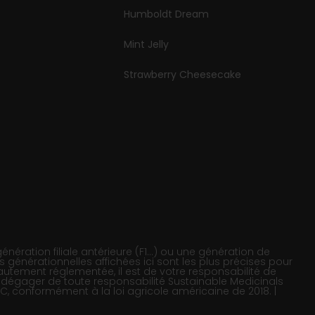
Humboldt Dream
Mint Jelly
Strawberry Cheesecake
nération filiale antérieure (F1…) ou une génération de
ns générationnelles affichées ici sont les plus précises pour
utement réglementée, il est de votre responsabilité de
 de dégager de toute responsabilité Sustainable Medicinals
C, conformément à la loi agricole américaine de 2018. |