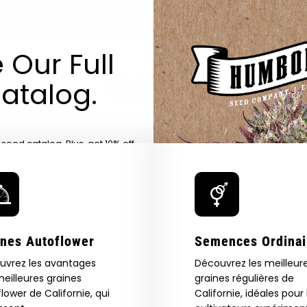
y
 Our Full
atalog.
Are You Aged 18 Or Over?
eed catalog. Plus, get 10% off
 be the first to know about new
The content and products of our website is reserved for
those of legal age.
Please see Terms & Conditions.
exclusive offers, and more.
by Entering You Are Confirming You're 21+
age_gap
I accept cookie settings and privacy policy
ines Autoflower
Semences Ordinai
Agree & Enter
uvrez les avantages
Découvrez les meilleur
eilleures graines
graines régulières de
lower de Californie, qui
Californie, idéales pour 
By clicking AGREE & ENTER, you confirm you are 18