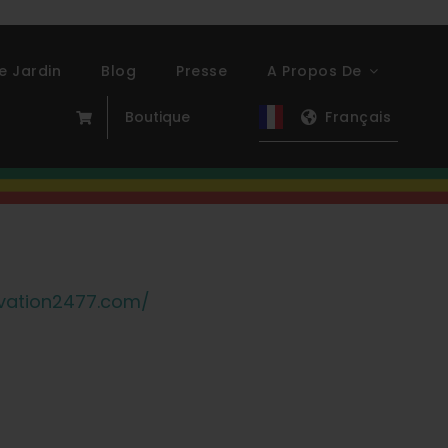
e Jardin
Blog
Presse
A Propos De
Boutique
Français
evation2477.com/