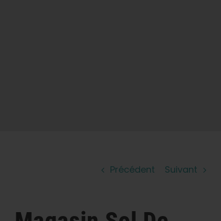
Apprendre
Presse
A propos de
Chasse au phéno
Préserver le patrimoine génétique des
Caraïbes
Précédent
Suivant
Contact
Boutique
Magasin
Sol De