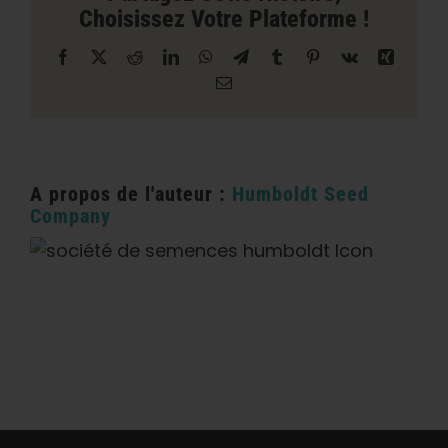
Choisissez Votre Plateforme !
Facebook
X
Reddit
LinkedIn
WhatsApp
Télégramme
Tumblr
Pinterest
Vk
Xing
Courriel
A propos de l'auteur :
Humboldt Seed
Company