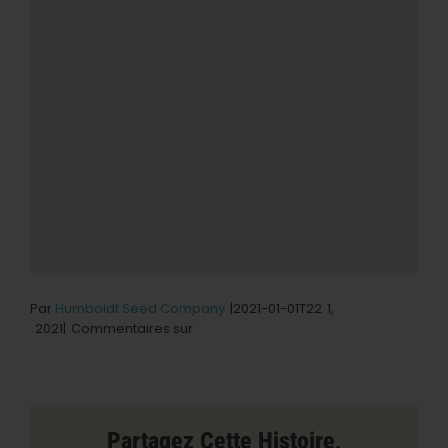
Par
Humboldt Seed Company
|2021-01-01T22
1,
le
2021|
Commentaires sur
magasin
Sol
De
Mendocino
à
Partagez Cette Histoire,
Mendocino