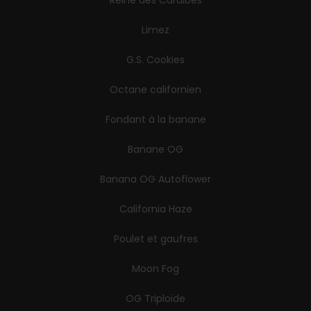
Reine des Caraïbes
Limez
G.S. Cookies
Octane californien
Fondant à la banane
Banane OG
Banana OG Autoflower
California Haze
Poulet et gaufres
Moon Fog
OG Triploïde