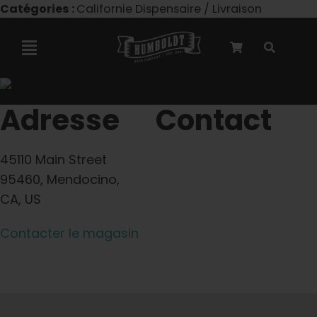
Skip
Catégories :
Californie Dispensaire / Livraison
to
content
Toggle
Navigation
Collaboration avec Marley
Adresse
Contact
Semences féminisées
45110 Main Street
95460, Mendocino,
Graines Autoflower
CA, US
Contacter le magasin
Semences triploïdes
Graines de jardin