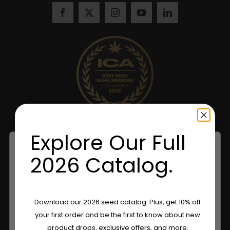
Explore Our Full
2026 Catalog.
Are You Aged 18 Or Over?
Download our 2026 seed catalog. Plus, get 10% off
your first order and be the first to know about new
The content and products of our website is reserved for
product drops, exclusive offers, and more.
those of legal age.
Please see Terms & Conditions.