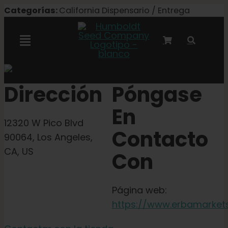
Ir
Categorías:
California Dispensario / Entrega
al
contenido
Alternar
navegación
Colaboración con Marley
Dirección
Póngase
En
Semillas feminizadas
12320 W Pico Blvd
Contacto
90064, Los Angeles,
Semillas Autoflower
CA, US
Con
Semillas triploides
Página web:
https://www.erbamarket
Semillas para jardín