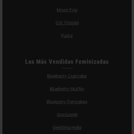
Moon Fog
OG Triploid
Purpz
Las Más Vendidas Feminizadas
Blueberry Cupcake
Blueberry Muffin
Blueberry Pancakes
Gazzurple
Gelatina Hella