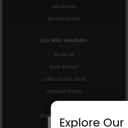
Jelly Donutz
Semillas Stoopid
Los Más Vendidos
All Gas OG
Apple Blossom
California Sour Diesel
Humboldt Dream
Mint Jelly
Strawberry Cheesecake
Explore Our 