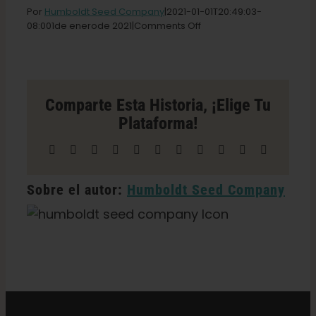
Por
Humboldt Seed Company
|2021-01-01T20
:49:03-
on
08:
001
de enero
de
2021|
Comments Off
Tienda
Colectiva
Erba
en
Los
Comparte Esta Historia, ¡elige Tu
Angeles
Plataforma!
Facebook
X
Reddit
LinkedIn
WhatsApp
Telegrama
Tumblr
Pinterest
Vk
Xing
Correo
electrónico
Sobre el autor:
Humboldt Seed Company
Categorías:
California Dispensario / Entrega