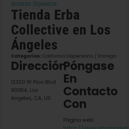
Anterior
Siguiente
Tienda
Erba
Español
Collective
en Los
Buscar:
Ángeles
Categorías:
California Dispensario / Entrega
Dirección
Póngase
En
12320 W Pico Blvd
Contacto
90064, Los
Angeles, CA, US
Con
Página web:
https://www.erbamarket