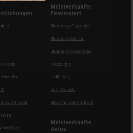
Meistverkaufte
entlichungen
Feminisiert
nigin
Blueberry Cupcake
Blueberry Muffin
e
Blueberry Pancakes
en Oktan
Gazzurple
schmelze
Hella Jelly
OG
Jelly Donutz
G Autoflower
Blödsinniges Saatgut
a Haze
Meistverkaufte
' Wafflez
Autos