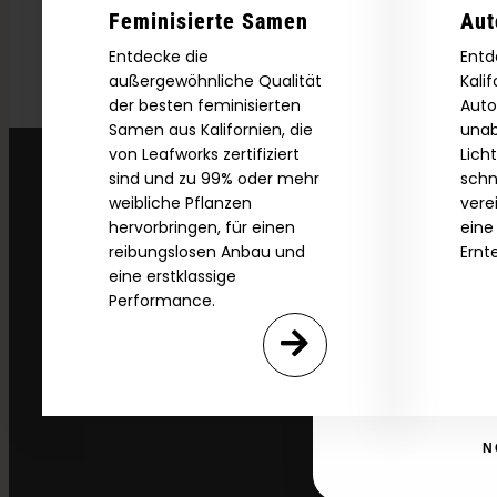
2026 C
Feminisierte Samen
Aut
Entdecke die
Entd
außergewöhnliche Qualität
Kali
Download our 2026 s
der besten feminisierten
Auto
your first order and
Samen aus Kalifornien, die
unab
product drops, 
von Leafworks zertifiziert
Lich
*Our Site is For Users 21+ 
sind und zu 99% oder mehr
schn
weibliche Pflanzen
vere
Name
hervorbringen, für einen
eine
reibungslosen Anbau und
Ernt
eine erstklassige
Performance.
Email
SI
N