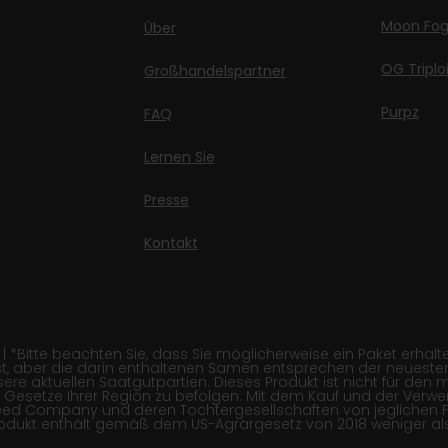
Moon Fo
Über
OG Triplo
Großhandelspartner
Purpz
FAQ
Lernen Sie
Presse
Kontakt
itte beachten Sie, dass Sie möglicherweise ein Paket erhalten,
, aber die darin enthaltenen Samen entsprechen der neuesten
re aktuellen Saatgutpartien. Dieses Produkt ist nicht für den 
 die Gesetze Ihrer Region zu befolgen. Mit dem Kauf und der Ver
Seed Company und deren Tochtergesellschaften von jeglichen 
rodukt enthält gemäß dem US-Agrargesetz von 2018 weniger als 