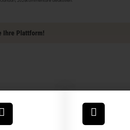
für
0Januar
1,
2021|
Kommentare deaktiviert
Erba
Collective
Store
in
Los
 Ihre Plattform!
Angeles
 Our Full