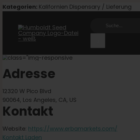
Zum
Kategorien:
Kalifornien Dispensary / Lieferung
Inhalt
Suche
springen
nach:
Adresse
12320 W Pico Blvd
90064, Los Angeles, CA, US
Kontakt
Website:
https://www.erbamarkets.com/
Kontakt Laden