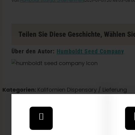
Von
Humboldt Saatgut Unternehmen
|2021-01-01T20
:49:03-08:0
Teilen Sie Diese Geschichte, Wählen Sie
Über den Autor:
Humboldt Seed Company
Kategorien:
Kalifornien Dispensary / Lieferung
Explore