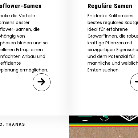
atalog.
oflower-Samen
Reguläre Samen
ecke die Vorteile
Entdecke Kaliforniens
Are You Aged 18 Or Over?
forniens bester
bestes reguläres Saatg
eed catalog. Plus, get 10% off
flower-Samen, die
ideal für erfahrene
 be the first to know about new
The content and products of our website is reserved for
hängig von
Grower*innen, die robus
those of legal age.
Please see Terms & Conditions.
exclusive offers, and more.
tphasen blühen und so
kräftige Pflanzen mit
by Entering You Are Confirming You're 21+
elleren Ertrag, einen
einzigartigen Eigensch
age_gap
I accept cookie settings and privacy policy
infachten Anbau und
und dem Potenzial für
 effiziente
männliche und weiblic
eplanung ermöglichen.
Ernten suchen.
Agree & Enter
By clicking AGREE & ENTER, you confirm you are 18
years or older
GN ME UP!
O, THANKS