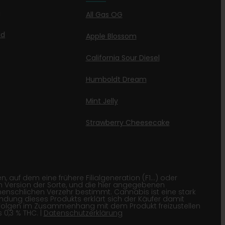
g
All Gas OG
id
Apple Blossom
California Sour Diesel
Humboldt Dream
Mint Jelly
Strawberry Cheesecake
 auf dem eine frühere Filialgeneration (F1…) oder
 Version der Sorte, und die hier angegebenen
menschlichen Verzehr bestimmt. Cannabis ist eine stark
wendung dieses Produkts erklärt sich der Käufer damit
Folgen im Zusammenhang mit dem Produkt freizustellen
0,3 % THC. |
Datenschutzerklärung