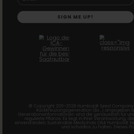
SIGN ME UP!
© Copyright 2011–2026 Humboldt Seed Company | *B
Rückkreuzungsgeneration (Bx…) angegeben ist
Generationsinformationen sind die genauesten für unse
regulierte Pflanze. Es liegt in Ihrer Verantwortung,
einverstanden, Sustainable Medicinals DBA Humboldt 
und schadlos zu halten. Dieses P