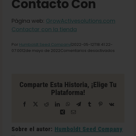
Contacto Con
Español
Página web:
GrowActivesolutions.com
Contactar con la tienda
Buscar:
Por
Humboldt Seed Company
|2022-05-12T18
:41:22-
en
07:
0012
de mayo de
2022
Comentarios desactivados
Tienda
de
soluciones
GrowActiv
en
Comparte Esta Historia, ¡elige Tu
St.
Plataforma!
Facebook
X
Reddit
LinkedIn
WhatsApp
Telegrama
Tumblr
Pinterest
Vk
Xing
Correo
electrónico
Sobre el autor:
Humboldt Seed Company