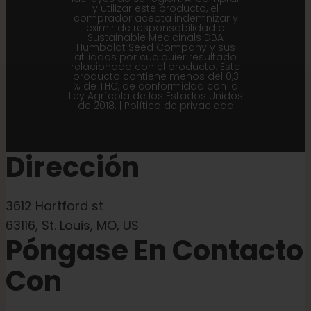
y utilizar este producto, el
comprador acepta indemnizar y
eximir de responsabilidad a
Sustainable Medicinals DBA
Humboldt Seed Company y sus
afiliados por cualquier resultado
relacionado con el producto. Este
producto contiene menos del 0,3
% de THC, de conformidad con la
Ley Agrícola de los Estados Unidos
de 2018. |
Política de privacidad
Dirección
3612 Hartford st
63116, St. Louis, MO, US
Póngase En Contacto
Con