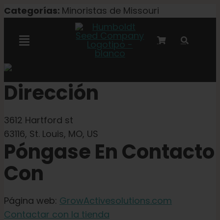
Ir
Categorías:
Minoristas de Missouri
al
contenido
Alternar
navegación
Colaboración con Marley
Dirección
Semillas feminizadas
3612 Hartford st
63116, St. Louis, MO, US
Semillas Autoflower
Póngase En Contacto
Con
Semillas triploides
Página web:
GrowActivesolutions.com
Semillas para jardín
Contactar con la tienda