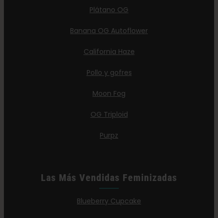
Plátano OG
Banana OG Autoflower
California Haze
Pollo y gofres
Moon Fog
OG Triploid
Purpz
Las Más Vendidas Feminizadas
Blueberry Cupcake