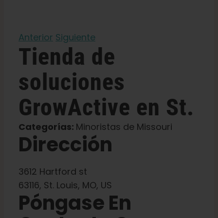
Aprenda
Anterior
Siguiente
Tienda de
Pulse
soluciones
Acerca de
GrowActive
en St.
Caza de fenotipos
Categorías:
Minoristas de Missouri
Dirección
Preservación de la genética caribeña
3612 Hartford st
Póngase en contacto con
63116, St. Louis, MO, US
Póngase En
Tienda