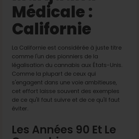
Médicale :
Apprendre
Californie
Presse
La Californie est considérée à juste titre
A propos de
comme l'un des pionniers de la
légalisation du cannabis aux États-Unis.
Chasse au phéno
Comme la plupart de ceux qui
s'engagent dans une voie ambitieuse,
cet effort laisse souvent des exemples
Préserver le patrimoine génétique des Caraïbe
de ce qu'il faut suivre et de ce qu'il faut
éviter.
Contact
Les Années 90 Et Le
Boutique