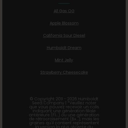
All Gas OG
Apple Blossom
California Sour Diesel
Humboldt Dream
Mint Jelly
Strawberry Cheesecake
© Copyright 2011 - 2026 Humboldt
Seed Company | *Veuillez noter
que vous pouvez recevoir un colis
indiquant une génération filiale
antérieure (F1…) ou une génération
de rétrocroisement (Bx…), mais les
graines qu'il contient représentent
la version la plus récente du