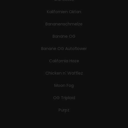
Kalifornien Oktan
Bananenschmelze
Banane OG
Banane OG Autoflower
California Haze
Chicken n' Wafflez
Moon Fog
OG Triploid
Purpz