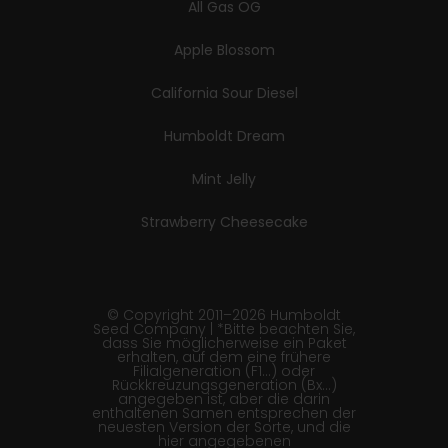
All Gas OG
Apple Blossom
California Sour Diesel
Humboldt Dream
Mint Jelly
Strawberry Cheesecake
© Copyright 2011–2026 Humboldt
Seed Company | *Bitte beachten Sie,
dass Sie möglicherweise ein Paket
erhalten, auf dem eine frühere
Filialgeneration (F1…) oder
Rückkreuzungsgeneration (Bx…)
angegeben ist, aber die darin
enthaltenen Samen entsprechen der
neuesten Version der Sorte, und die
hier angegebenen