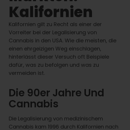
Lernen Sie
Kalifornien
Presse
Kalifornien gilt zu Recht als einer der
Vorreiter bei der Legalisierung von
Über
Cannabis in den USA. Wie die meisten, die
einen ehrgeizigen Weg einschlagen,
hinterlässt dieser Versuch oft Beispiele
Pheno-Jagd
dafür, was zu befolgen und was zu
vermeiden ist.
Erhaltung der karibischen Genetik
Die 90er Jahre Und
Kontakt
Cannabis
Shop
Die Legalisierung von medizinischem
Cannabis kam 1996 durch Kalifornien nach