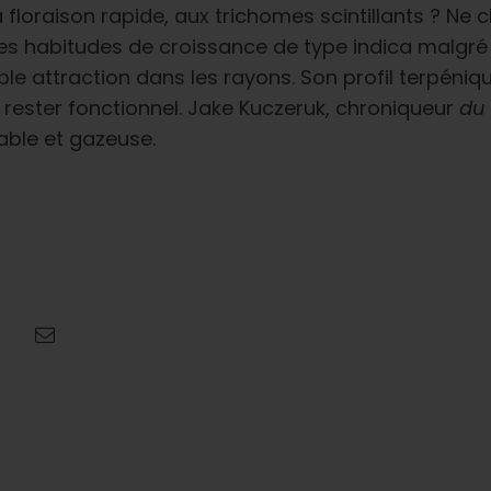
loraison rapide, aux trichomes scintillants ? Ne ch
 habitudes de croissance de type indica malgré sa
ble attraction dans les rayons. Son profil terpéniq
rester fonctionnel. Jake Kuczeruk, chroniqueur
du 
éable et gazeuse.
s
Envoyer un courriel