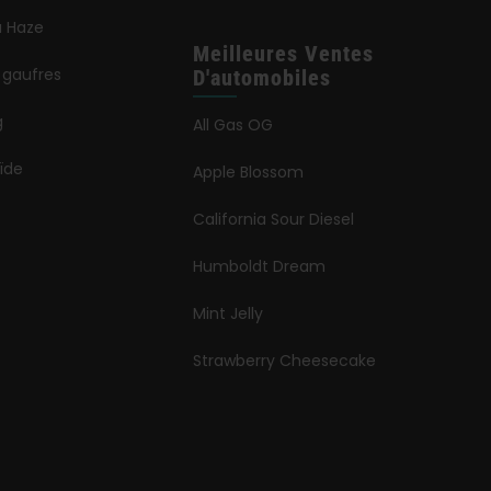
a Haze
Meilleures Ventes
 gaufres
D'automobiles
g
All Gas OG
ïde
Apple Blossom
California Sour Diesel
Humboldt Dream
Mint Jelly
Strawberry Cheesecake