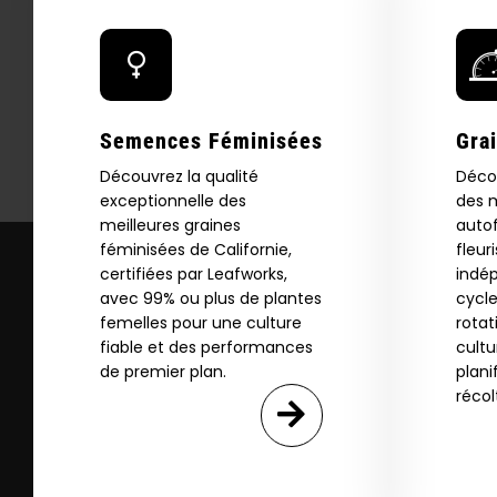
Download our 2026 s
your first order and
product drops, 
Semences Féminisées
Gra
*Our Site is For Users 21+ 
Découvrez la qualité
Déco
Name
exceptionnelle des
des m
meilleures graines
autof
féminisées de Californie,
fleur
certifiées par Leafworks,
indé
Email
avec 99% ou plus de plantes
cycle
femelles pour une culture
rotat
fiable et des performances
cultu
SI
de premier plan.
plani
récol
N