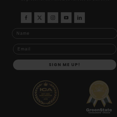
Name
SIGN ME UP!