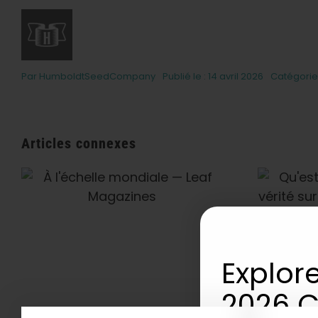
Par
HumboldtSeedCompany
Publié le : 14 avril 2026
Catégorie
Articles connexes
Qu'est-Ce Que Le THCV
? La Vérité Sur Le «
Cannabis Minceur »,
L'énergie Et Les Effets
Psychotropes — VICE
Explore
2026 C