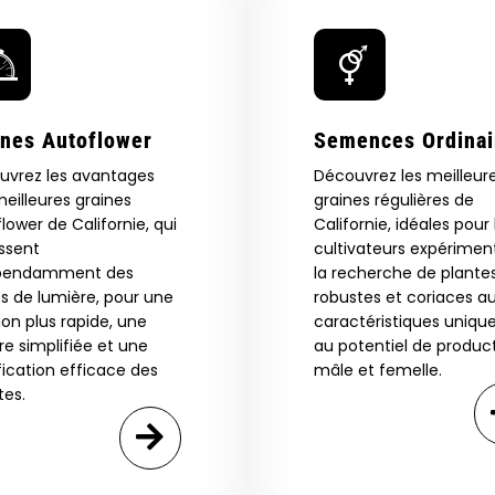
Are You Aged 18 Or Over?
eed catalog. Plus, get 10% off
 be the first to know about new
The content and products of our website is reserved for
those of legal age.
Please see Terms & Conditions.
exclusive offers, and more.
ines Autoflower
Semences Ordinai
by Entering You Are Confirming You're 21+
age_gap
I accept cookie settings and privacy policy
uvrez les avantages
Découvrez les meilleur
eilleures graines
graines régulières de
lower de Californie, qui
Californie, idéales pour 
Agree & Enter
issent
cultivateurs expérimen
pendamment des
la recherche de plante
s de lumière, pour une
robustes et coriaces a
By clicking AGREE & ENTER, you confirm you are 18
ion plus rapide, une
caractéristiques unique
years or older
re simplifiée et une
au potentiel de produc
GN ME UP!
fication efficace des
mâle et femelle.
tes.
O, THANKS