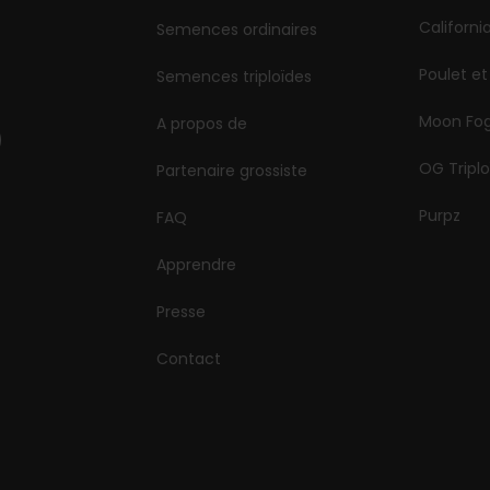
Californi
Semences ordinaires
Poulet et
Semences triploïdes
Moon Fo
A propos de
OG Triplo
Partenaire grossiste
Purpz
FAQ
Apprendre
Presse
Contact