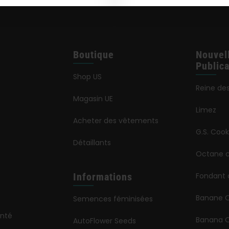
Boutique
Nouvel
Publica
Shop US
Reine de
Magasin UE
Limez
Acheter des vêtements
G.S. Cook
Détaillants
Octane c
Informations
Fondant 
Banane 
Semences féminisées
onté
Banana O
AutoFlower Seeds