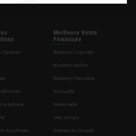
les
Meilleure Vente
tions
Féminisée
s Caraïbes
Blueberry Cupcake
Blueberry Muffin
ies
Blueberry Pancakes
alifornien
Gazzurple
à la banane
Gelée Hella
OG
Jelly Donutz
G Autoflower
Graines de Stoopid