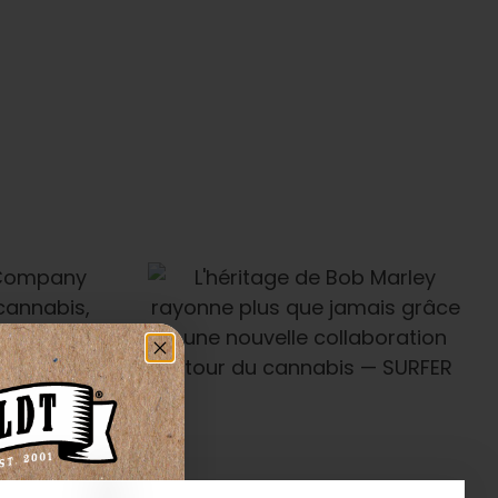
e De Bob
À L'échelle Mondiale —
onne Plus
Leaf Magazines
s Grâce À
uvelle
n Autour Du
— SURFER