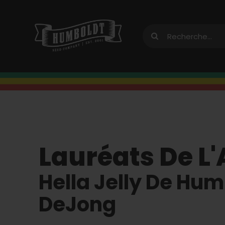
Skip
to
Recherche
content
de
:
Lauréats De L
Hella Jelly De H
DeJong