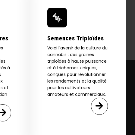
res
Semences Triploïdes
es
Voici l'avenir de la culture du
cannabis : des graines
les
triploïdes à haute puissance
tés à
et à trichomes uniques,
s
conçues pour révolutionner
ux
les rendements et la qualité
s et
pour les cultivateurs
tion
amateurs et commerciaux.