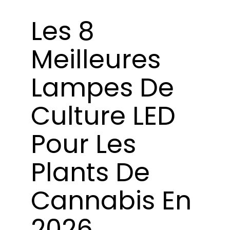
Apprendre
Les 8
Presse
Meilleures
A propos de
Lampes De
Chasse au phéno
Culture LED
Préserver le patrimoine génétique des
Pour Les
Caraïbes
Plants De
Contact
Cannabis En
Boutique
2026