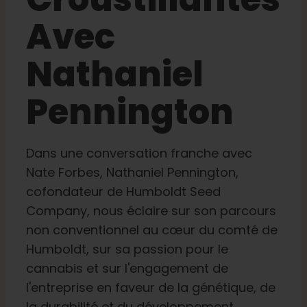
Avec
Apprendre
Nathaniel
Presse
Pennington
A propos de
Dans une conversation franche avec
Chasse au phéno
Nate Forbes, Nathaniel Pennington,
cofondateur de Humboldt Seed
Company, nous éclaire sur son parcours
Préserver le patrimoine génétique des Caraïbe
non conventionnel au cœur du comté de
Humboldt, sur sa passion pour le
Contact
cannabis et sur l'engagement de
l'entreprise en faveur de la génétique, de
Boutique
la durabilité et du développement