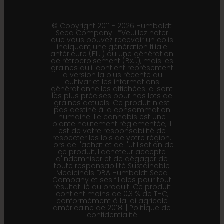
© Copyright 2011 - 2026 Humboldt
Seed Company | *Veuillez noter
que vous pouvez recevoir un colis
indiquant une génération filiale
antérieure (F1…) ou une génération
de rétrocroisement (Bx…), mais les
graines qu'il contient représentent
la version la plus récente du
cultivar et les informations
générationnelles affichées ici sont
les plus précises pour nos lots de
graines actuels. Ce produit n'est
pas destiné à la consommation
humaine. Le cannabis est une
plante hautement réglementée, il
est de votre responsabilité de
respecter les lois de votre région.
Lors de l'achat et de l'utilisation de
ce produit, l'acheteur accepte
d'indemniser et de dégager de
toute responsabilité Sustainable
Medicinals DBA Humboldt Seed
Company et ses filiales pour tout
résultat lié au produit. Ce produit
contient moins de 0,3 % de THC,
conformément à la loi agricole
américaine de 2018. |
Politique de
confidentialité