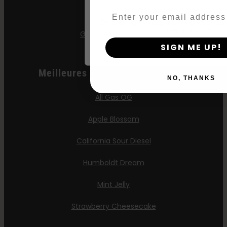
Email
Jelly Donutz
By clicking AGREE & ENTER, you conf
years or older
Graines de Stoopid
SIGN ME UP!
Meilleures Ventes D'automobiles
NO, THANKS
All Gas OG
Apple Blossom
California Sour Diesel
Humboldt Dream
Mint Jelly
Strawberry Cheesecake