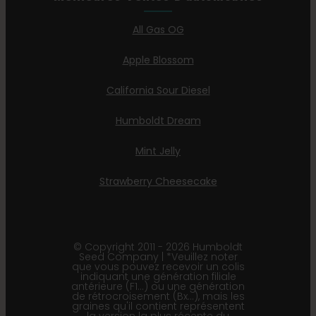
All Gas OG
Apple Blossom
California Sour Diesel
Humboldt Dream
Mint Jelly
Strawberry Cheesecake
© Copyright 2011 - 2026 Humboldt
Seed Company | *Veuillez noter
que vous pouvez recevoir un colis
indiquant une génération filiale
antérieure (F1…) ou une génération
de rétrocroisement (Bx…), mais les
graines qu'il contient représentent