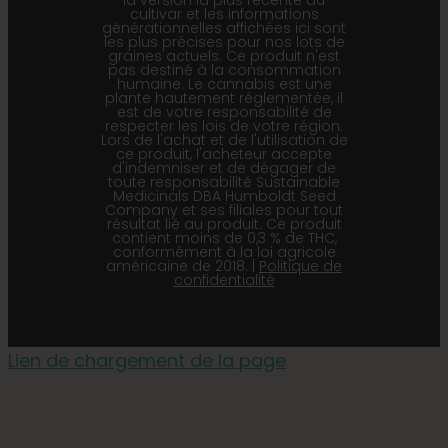
la version la plus récente du
cultivar et les informations
générationnelles affichées ici sont
les plus précises pour nos lots de
graines actuels. Ce produit n'est
pas destiné à la consommation
humaine. Le cannabis est une
plante hautement réglementée, il
est de votre responsabilité de
respecter les lois de votre région.
Lors de l'achat et de l'utilisation de
ce produit, l'acheteur accepte
d'indemniser et de dégager de
toute responsabilité Sustainable
Medicinals DBA Humboldt Seed
Company et ses filiales pour tout
résultat lié au produit. Ce produit
contient moins de 0,3 % de THC,
conformément à la loi agricole
américaine de 2018. |
Politique de
confidentialité
Lien de chargement de la page