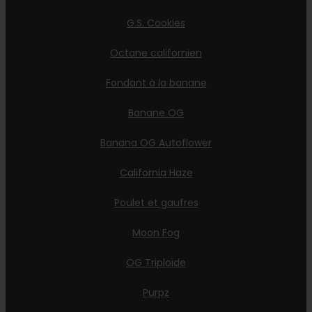
G.S. Cookies
Octane californien
Fondant à la banane
Banane OG
Banana OG Autoflower
California Haze
Poulet et gaufres
Moon Fog
OG Triploïde
Purpz