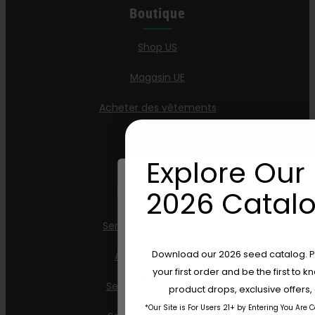
Boutique
Shop US
Magasin UE
Acheter des vêtements
Détaillants
Explore Our 
Informations
2026 Catalo
Semences féminisées
Are You Aged 18 Or 
Download our 2026 seed catalog. Plu
AutoFlower Seeds
your first order and be the first to
The content and products of our website
Semences ordinaires
product drops, exclusive offers
those of legal age.
Please see Terms 
*Our Site is For Users 21+ by Entering You Are 
age_gap