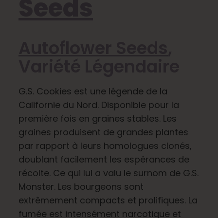
Seeds
Apprendre
Autoflower Seeds
,
Presse
Variété Légendaire
A propos de
G.S. Cookies est une légende de la
Californie du Nord. Disponible pour la
Chasse au phéno
première fois en graines stables. Les
graines produisent de grandes plantes
Préserver le patrimoine génétique des Caraïbe
par rapport à leurs homologues clonés,
doublant facilement les espérances de
récolte. Ce qui lui a valu le surnom de G.S.
Contact
Monster. Les bourgeons sont
extrêmement compacts et prolifiques. La
Boutique
fumée est intensément narcotique et