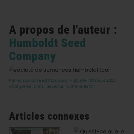
A propos de l'auteur :
Humboldt Seed
Company
Par
Humboldt Seed Company
Publié le : 30 mars 2022
on
Catégories :
Dans l'actualité
Comments Off
Halle
Pennington
Interview
-
Articles connexes
High
Canada
Qu'est-Ce
La Humboldt
Magazine