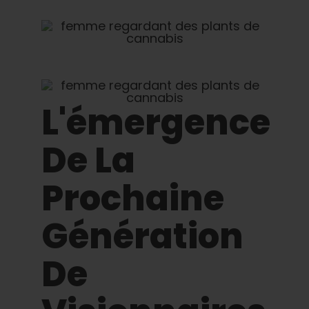
Apprendre
Presse
A propos de
L'émergence
Chasse au phéno
De La
Préserver le patrimoine génétique des
Prochaine
Caraïbes
Génération
Contact
De
Boutique