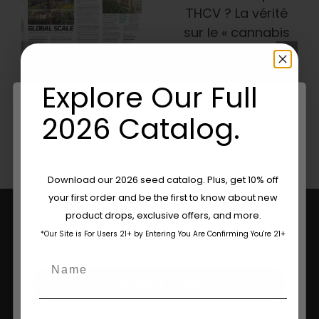
Que Le THCV
Seed
? La Vérité
Company
—
Sur Le «
Préserve
Cannabis
L'histoire Du
Minceur »,
Cannabis,
Explore Our Full
L'énergie Et
Une Variété
Les Effets
Ancienne À
2026 Catalog.
Psychotropes
La Fois —
— VICE
Honeysuckle
Are You Aged 18 Or Over?
Download our 2026 seed catalog. Plus, get 10% off
your first order and be the first to know about new
The content and products of our website is reserved for
product drops, exclusive offers, and more.
those of legal age.
Please see Terms & Conditions.
*Our Site is For Users 21+ by Entering You Are Confirming You're 21+
age_gap
I accept cookie settings and privacy policy
Name
Agree & Enter
Email