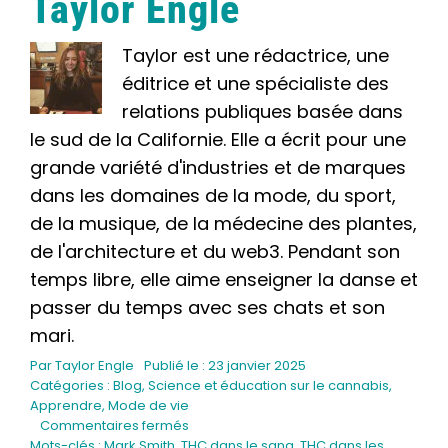
Taylor Engle
Taylor est une rédactrice, une
éditrice et une spécialiste des
relations publiques basée dans
le sud de la Californie. Elle a écrit pour une
grande variété d'industries et de marques
dans les domaines de la mode, du sport,
de la musique, de la médecine des plantes,
de l'architecture et du web3. Pendant son
temps libre, elle aime enseigner la danse et
passer du temps avec ses chats et son
mari.
Par
Taylor Engle
Publié le : 23 janvier 2025
Catégories :
Blog
,
Science et éducation sur le cannabis
,
Apprendre
,
Mode de vie
sur
Commentaires fermés
Combien
Mots-clés :
Mark Smith
,
THC dans le sang
,
THC dans les