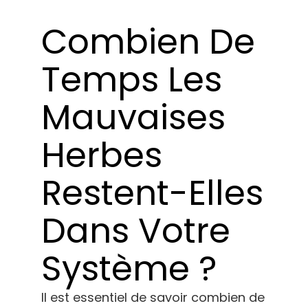
Apprendre
Combien De
Presse
Temps Les
A propos de
Mauvaises
Chasse au phéno
Herbes
Préserver le patrimoine génétique des
Restent-Elles
Caraïbes
Dans Votre
Contact
Système ?
Boutique
Il est essentiel de savoir combien de