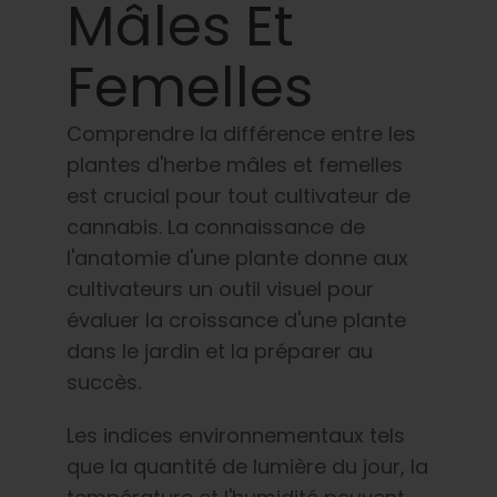
Apprendre
Mâles Et
Femelles
Presse
Comprendre la différence entre les
A propos de
plantes d'herbe mâles et femelles
est crucial pour tout cultivateur de
Chasse au phéno
cannabis. La connaissance de
l'anatomie d'une plante donne aux
Préserver le patrimoine génétique des
cultivateurs un outil visuel pour
Caraïbes
évaluer la croissance d'une plante
dans le jardin et la préparer au
Contact
succès.
Les indices environnementaux tels
Boutique
que la quantité de lumière du jour, la