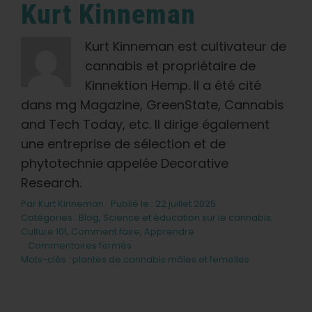
Kurt Kinneman
Kurt Kinneman est cultivateur de
cannabis et propriétaire de
Kinnektion Hemp. Il a été cité
dans mg Magazine, GreenState, Cannabis
and Tech Today, etc. Il dirige également
une entreprise de sélection et de
phytotechnie appelée Decorative
Research.
Par
Kurt Kinneman
Publié le : 22 juillet 2025
Catégories :
Blog
,
Science et éducation sur le cannabis
,
Culture 101
,
Comment faire
,
Apprendre
sur
Commentaires fermés
Plantes
Mots-clés :
plantes de cannabis mâles et femelles
de
cannabis
mâles