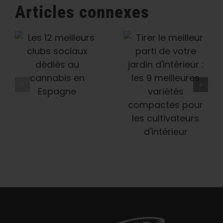
vs
Articles connexes
femelles
Tirer Le
Les 9
Meilleur Parti
Meilleures
De Votre
Variétés De
Jardin
Cannabis
D'intérieur :
Orange
Les 9
n
Meilleures
Variétés
Compactes
Pour Les
Cultivateurs
D'intérieur