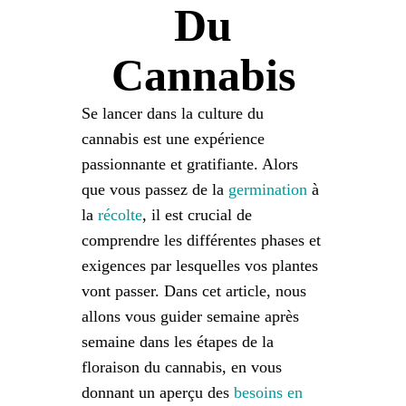
Apprendre
Du
Presse
Cannabis
Se lancer dans la culture du
A propos de
cannabis est une expérience
passionnante et gratifiante. Alors
Chasse au phéno
que vous passez de la
germination
à
la
récolte
, il est crucial de
Préserver le patrimoine génétique des
comprendre les différentes phases et
Caraïbes
exigences par lesquelles vos plantes
vont passer. Dans cet article, nous
Contact
allons vous guider semaine après
semaine dans les étapes de la
Boutique
floraison du cannabis, en vous
donnant un aperçu des
besoins en