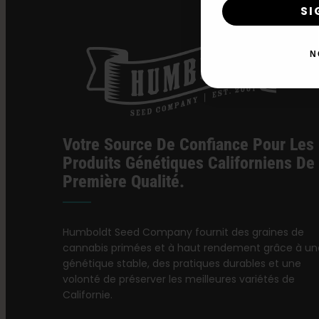
SI
N
Votre Source De Confiance Pour Les
Produits Génétiques Californiens De
Première Qualité.
Humboldt Seed Company fournit des graines de
cannabis primées et à haut rendement grâce à un
génétique stable, des pratiques durables et une
volonté de préserver les meilleures variétés de
Californie.