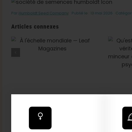
Par
Humboldt Seed Company
Publié le : 13 mai 2026
Catégori
Articles connexes
Qu'est-Ce Que Le THCV
—
? La Vérité Sur Le «
Cannabis Minceur »,
L'énergie Et Les Effets
Psychotropes — VICE