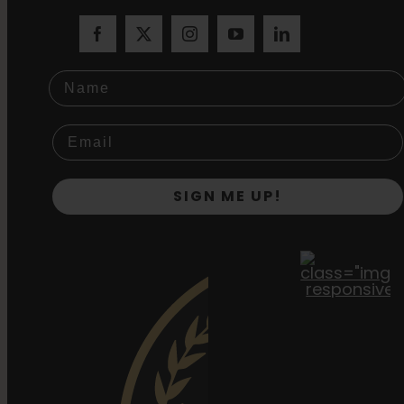
Name
SIGN ME UP!