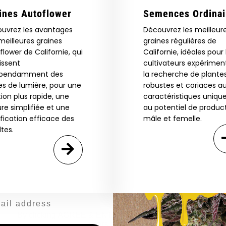
ines Autoflower
Semences Ordinai
uvrez les avantages
Découvrez les meilleur
 Our Full
meilleures graines
graines régulières de
flower de Californie, qui
Californie, idéales pour 
atalog.
rissent
cultivateurs expérimen
épendamment des
la recherche de plante
es de lumière, pour une
robustes et coriaces a
Are You Aged 18 Or Over?
tion plus rapide, une
caractéristiques unique
eed catalog. Plus, get 10% off
ure simplifiée et une
au potentiel de produc
 be the first to know about new
The content and products of our website is reserved for
ification efficace des
mâle et femelle.
those of legal age.
Please see Terms & Conditions.
exclusive offers, and more.
ltes.
by Entering You Are Confirming You're 21+
age_gap
I accept cookie settings and privacy policy
Agree & Enter
By clicking AGREE & ENTER, you confirm you are 18
years or older