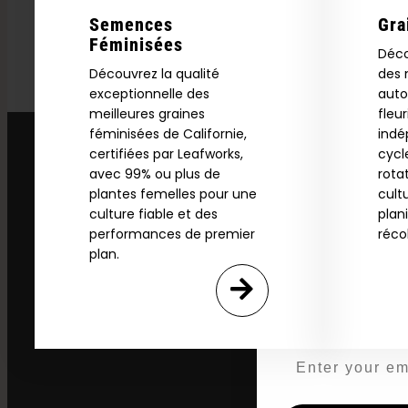
Semences
Gra
Féminisées
Déco
Explore
Découvrez la qualité
des 
exceptionnelle des
auto
2026 C
meilleures graines
fleu
féminisées de Californie,
ind
certifiées par Leafworks,
cycl
avec 99% ou plus de
rota
Download our 2026 s
plantes femelles pour une
cult
your first order and
culture fiable et des
plan
product drops, 
performances de premier
réco
*Our Site is For Users 21+ 
plan.
Name
Email