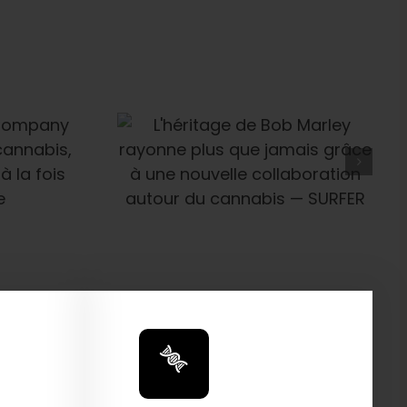
e De Bob
onne Plus
 Grâce À
velle
n Autour Du
— SURFER