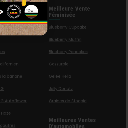
les
Meilleure Vente
tions
Féminisée
 Caraïbes
Blueberry Cupcake
Blueberry Muffin
ies
Blueberry Pancakes
lifornien
Gazzurple
à la banane
Gelée Hella
OG
Jelly Donutz
G Autoflower
Graines de Stoopid
a Haze
Meilleures Ventes
 gaufres
D'automobiles