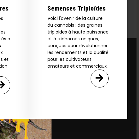
res
Semences Triploïdes
es
Voici l'avenir de la culture
du cannabis : des graines
les
triploïdes à haute puissance
tés à
et à trichomes uniques,
s
conçues pour révolutionner
ux
les rendements et la qualité
s et
pour les cultivateurs
tion
amateurs et commerciaux.