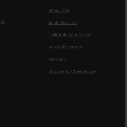
g
All Gas OG
ïde
Apple Blossom
California Sour Diesel
Humboldt Dream
Mint Jelly
Strawberry Cheesecake