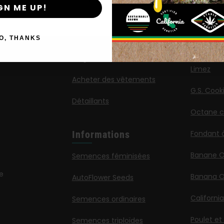
GN ME UP!
Boutique
Nouvel
Publica
Shop US
O, THANKS
Reine des
Magasin UE
Limez
Acheter des vêtements
G.S. Cook
Détaillants
Octane ca
Informations
Fondant 
Banane 
Semences féminisées
e
Banana O
AutoFlower Seeds
Californi
Semences ordinaires
Poulet et
Semences triploïdes