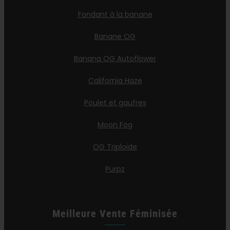
Fondant à la banane
Banane OG
Banana OG Autoflower
California Haze
Poulet et gaufres
Moon Fog
OG Triploïde
Purpz
Meilleure Vente Féminisée