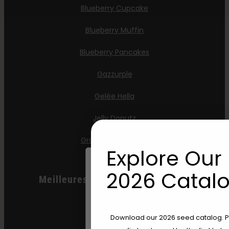
Blueberry Cupcake
Blueberry Muffin
Blueberry Pancakes
Gazzurple
Gelée Hella
Jelly Donutz
Graines de Stoopid
Explore Our 
2026 Catalo
Meilleures Ventes D'automobiles
All Gas OG
Are You Aged 18 Or 
Download our 2026 seed catalog. Plu
Apple Blossom