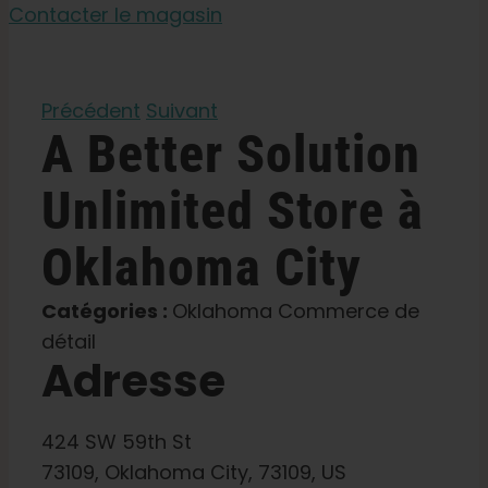
Graines de jardin
Contacter le magasin
Apprendre
Précédent
Suivant
A Better Solution
Presse
Unlimited
Store à
A propos de
Oklahoma City
Chasse au phéno
Catégories :
Oklahoma Commerce de
détail
Adresse
Préserver le patrimoine génétique des Caraïbe
Contact
424 SW 59th St
73109, Oklahoma City, 73109, US