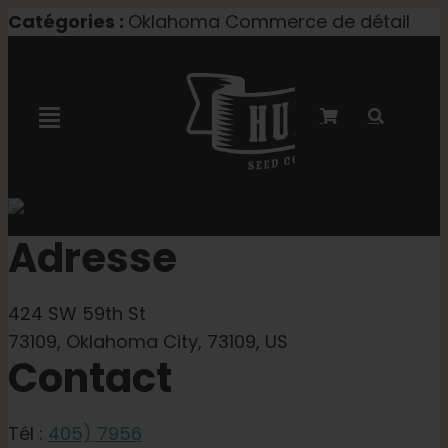
Skip
Catégories :
Oklahoma Commerce de détail
to
content
Toggle
Navigation
Collaboration avec Marley
Adresse
Semences féminisées
424 SW 59th St
Graines Autoflower
73109, Oklahoma City, 73109, US
Contact
Semences triploïdes
Tél :
405) 7956