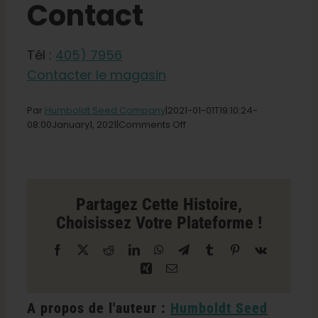
Contact
Boutique
Tél :
405) 7956
Français
Contacter le magasin
Recherche
Par
Humboldt Seed Company
|2021-01-01T19
:10:24-
de
on
08:00January
1,
2021|
Comments Off
:
A
Better
Solution
Unlimited
Store
Partagez Cette Histoire,
in
Choisissez Votre Plateforme !
Oklahoma
City
Facebook
X
Reddit
LinkedIn
WhatsApp
Télégramme
Tumblr
Pinterest
Vk
Xing
Courriel
A propos de l'auteur :
Humboldt Seed