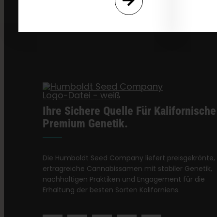
Ihre Sichere Quelle Für Kalifornische
Premium Genetik.
Die Humboldt Seed Company liefert preisgekrönte,
ertragreiche Cannabissamen mit stabiler Genetik,
nachhaltigen Praktiken und Engagement für die
Erhaltung der besten Sorten Kaliforniens.