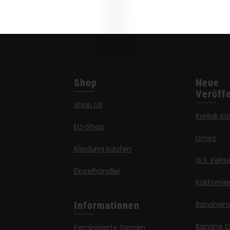
Shop
Neue
Veröff
Shop US
Karibik Kö
EU-Shop
Limez
Kleidung kaufen
G.S. Keks
Einzelhändler
Kaliforni
Informationen
Bananen
Banane 
Feminisierte Samen