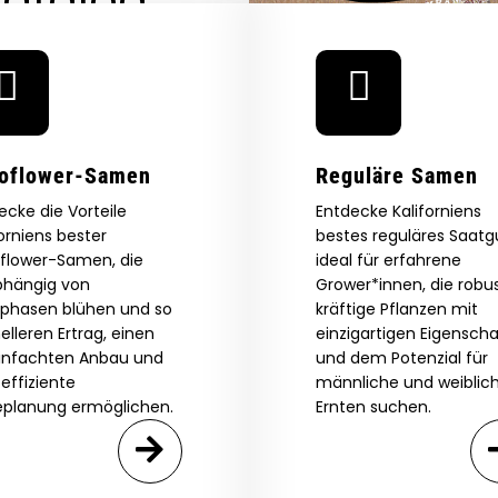
Are You Aged 18 Or Over?
eed catalog. Plus, get 10% off
 be the first to know about new
The content and products of our website is reserved for
those of legal age.
Please see Terms & Conditions.
exclusive offers, and more.
by Entering You Are Confirming You're 21+
oflower-Samen
Reguläre Samen
age_gap
I accept cookie settings and privacy policy
ecke die Vorteile
Entdecke Kaliforniens
forniens bester
bestes reguläres Saatg
Agree & Enter
flower-Samen, die
ideal für erfahrene
hängig von
Grower*innen, die robus
tphasen blühen und so
kräftige Pflanzen mit
elleren Ertrag, einen
einzigartigen Eigensch
By clicking AGREE & ENTER, you confirm you are 18
years or older
infachten Anbau und
und dem Potenzial für
GN ME UP!
 effiziente
männliche und weiblic
eplanung ermöglichen.
Ernten suchen.
O, THANKS