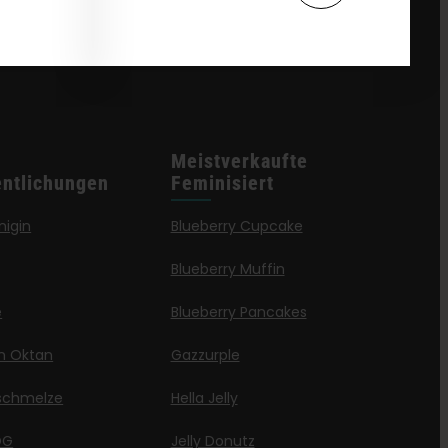
Meistverkaufte
entlichungen
Feminisiert
nigin
Blueberry Cupcake
Blueberry Muffin
e
Blueberry Pancakes
en Oktan
Gazzurple
schmelze
Hella Jelly
OG
Jelly Donutz