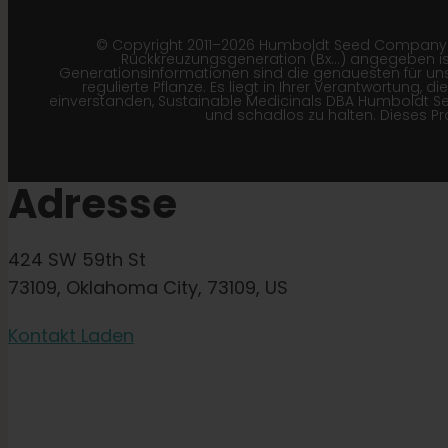
© Copyright 2011–2026 Humboldt Seed Company | *B
Rückkreuzungsgeneration (Bx…) angegeben ist
Generationsinformationen sind die genauesten für unse
regulierte Pflanze. Es liegt in Ihrer Verantwortung,
einverstanden, Sustainable Medicinals DBA Humboldt 
und schadlos zu halten. Dieses P
Adresse
424 SW 59th St
73109, Oklahoma City, 73109, US
Kontakt Laden