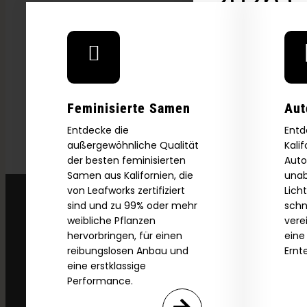
Download our 2026 s
your first order and
product drops, 
*Our Site is For Users 21+ 
Feminisierte Samen
Aut
Name
Entdecke die
Entd
außergewöhnliche Qualität
Kali
der besten feminisierten
Auto
Samen aus Kalifornien, die
unab
Email
von Leafworks zertifiziert
Lich
sind und zu 99% oder mehr
schn
weibliche Pflanzen
vere
SI
hervorbringen, für einen
eine
reibungslosen Anbau und
Ernt
eine erstklassige
N
Performance.