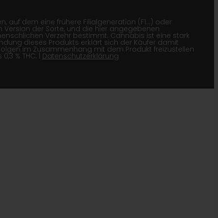
 auf dem eine frühere Filialgeneration (F1…) oder
 Version der Sorte, und die hier angegebenen
menschlichen Verzehr bestimmt. Cannabis ist eine stark
wendung dieses Produkts erklärt sich der Käufer damit
Folgen im Zusammenhang mit dem Produkt freizustellen
0,3 % THC. |
Datenschutzerklärung