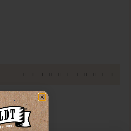
Facebook
X
Reddit
LinkedIn
WhatsApp
Telegramm
Tumblr
Pinterest
Vk
Xing
E-
Mail