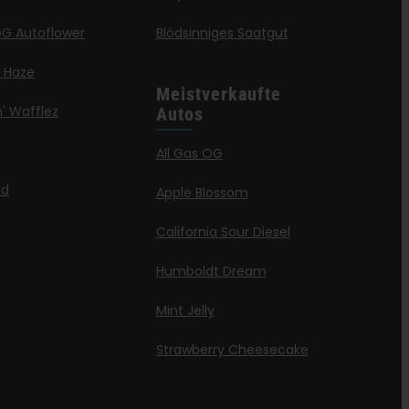
G Autoflower
Blödsinniges Saatgut
a Haze
Meistverkaufte
' Wafflez
Autos
g
All Gas OG
id
Apple Blossom
California Sour Diesel
Humboldt Dream
Mint Jelly
Strawberry Cheesecake