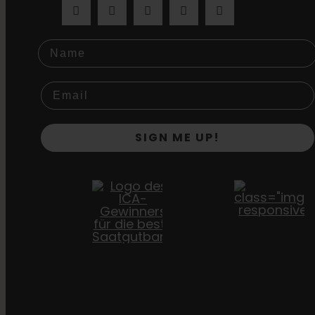
Name
SIGN ME UP!