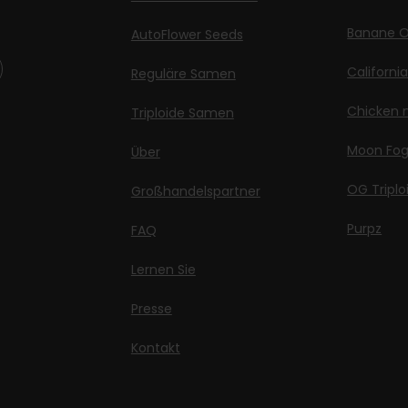
Banane O
AutoFlower Seeds
Californi
Reguläre Samen
Chicken n
Triploide Samen
Moon Fo
Über
OG Triplo
Großhandelspartner
Purpz
FAQ
Lernen Sie
Presse
Kontakt