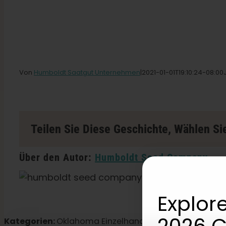
Von
Humboldt Saatgut Unternehmen
|2021-01-01T19
:10:24-08:00
Teilen Sie Diese Geschichte, Wählen Sie
Über den Autor:
Humboldt Seed Company
Explore
2026 C
Kategorien:
Oklahoma Einzelhandel