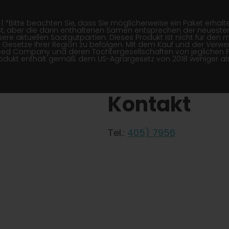
itte beachten Sie, dass Sie möglicherweise ein Paket erhalten,
, aber die darin enthaltenen Samen entsprechen der neuesten
re aktuellen Saatgutpartien. Dieses Produkt ist nicht für den 
 die Gesetze Ihrer Region zu befolgen. Mit dem Kauf und der Ver
Seed Company und deren Tochtergesellschaften von jeglichen 
rodukt enthält gemäß dem US-Agrargesetz von 2018 weniger als 
Kontakt
Tel.:
405) 7956