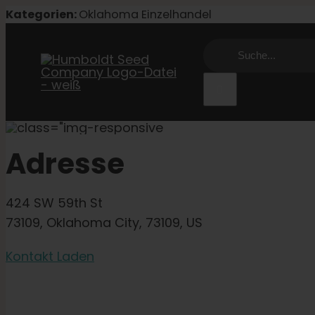
Zum
Kategorien:
Oklahoma Einzelhandel
Inhalt
Suche
springen
nach:
Adresse
424 SW 59th St
73109, Oklahoma City, 73109, US
Kontakt Laden