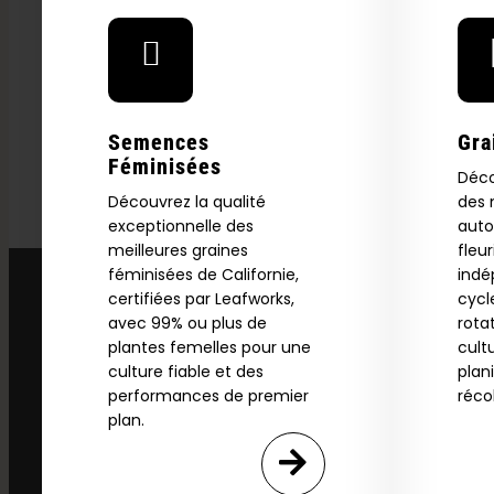
Semences
Gra
Féminisées
Déco
Découvrez la qualité
des 
exceptionnelle des
auto
meilleures graines
fleu
Explore
féminisées de Californie,
ind
certifiées par Leafworks,
cycl
2026 C
avec 99% ou plus de
rota
plantes femelles pour une
cult
culture fiable et des
plan
performances de premier
réco
plan.
Download our 2026 s
your first order and
product drops, 