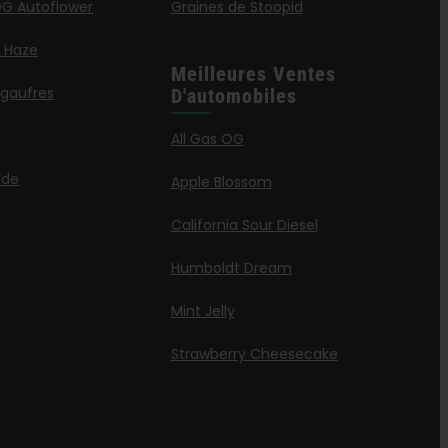
G Autoflower
Graines de Stoopid
a Haze
Meilleures Ventes
 gaufres
D'automobiles
g
All Gas OG
ïde
Apple Blossom
California Sour Diesel
Humboldt Dream
Mint Jelly
Strawberry Cheesecake