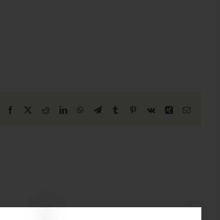
Facebook
X
Reddit
LinkedIn
WhatsApp
Télégramme
Tumblr
Pinterest
Vk
Xing
Courriel