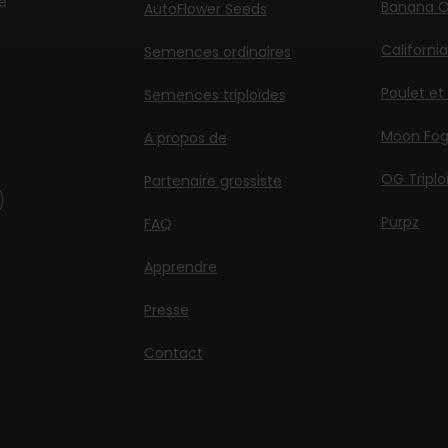
e
Banana O
AutoFlower Seeds
Californi
Semences ordinaires
Poulet et
Semences triploïdes
Moon Fo
A propos de
OG Triplo
Partenaire grossiste
Purpz
FAQ
Apprendre
Presse
Contact