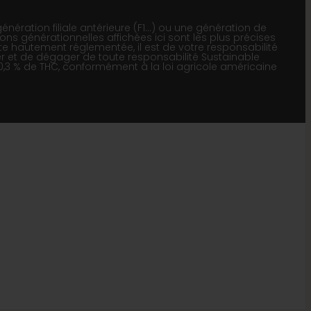
nération filiale antérieure (F1…) ou une génération de
ions générationnelles affichées ici sont les plus précises
e hautement réglementée, il est de votre responsabilité
iser et de dégager de toute responsabilité Sustainable
 0,3 % de THC, conformément à la loi agricole américaine