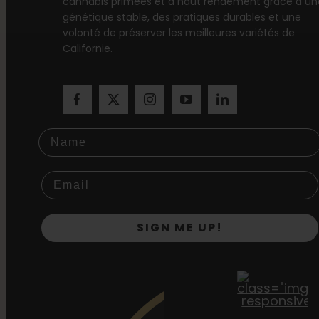
cannabis primées et à haut rendement grâce à un
génétique stable, des pratiques durables et une
volonté de préserver les meilleures variétés de
Californie.
Name
SIGN ME UP!