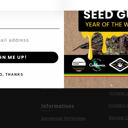
by Entering You Are Confirming You're 21+
age_gap
I accept cookie settings and privacy policy
Agree & Enter
Boutique
Nouvel
Publica
By clicking AGREE & ENTER, you confirm you are 18
Shop US
years or older
Reine des
GN ME UP!
Magasin UE
Limez
Acheter des vêtements
O, THANKS
G.S. Cook
Détaillants
Octane ca
Informations
Fondant 
Banane 
Semences féminisées