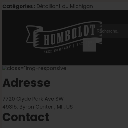
Skip
Catégories :
Détaillant du Michigan
to
content
Recherche
de
:
Adresse
7720 Clyde Park Ave SW
49315, Byron Center , MI , US
Contact