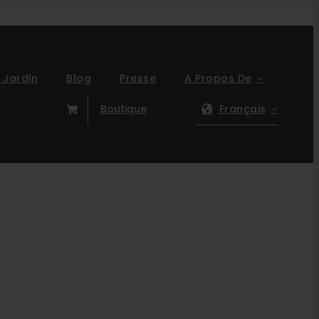
 Jardin
Blog
Presse
A Propos De
Boutique
Français