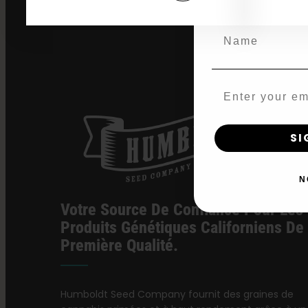
*Our Site is For Users 21+ 
Name
Email
SI
N
Votre Source De Confiance Pour Les
Produits Génétiques Californiens De
Première Qualité.
Humboldt Seed Company fournit des graines de