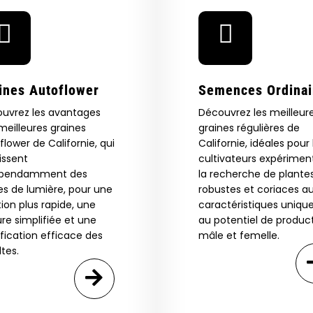
ines Autoflower
Semences Ordinai
uvrez les avantages
Découvrez les meilleur
meilleures graines
graines régulières de
flower de Californie, qui
Californie, idéales pour 
rissent
cultivateurs expérimen
 Our Full
épendamment des
la recherche de plante
es de lumière, pour une
robustes et coriaces a
atalog.
tion plus rapide, une
caractéristiques unique
ure simplifiée et une
au potentiel de produc
ification efficace des
mâle et femelle.
ltes.
Are You Aged 18 Or Over?
eed catalog. Plus, get 10% off
 be the first to know about new
The content and products of our website is reserved for
those of legal age.
Please see Terms & Conditions.
exclusive offers, and more.