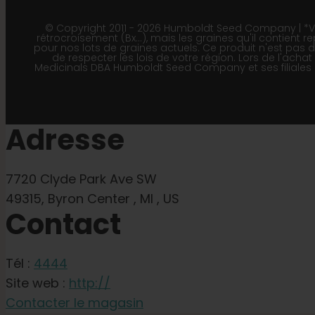
© Copyright 2011 - 2026 Humboldt Seed Company | *Veui
rétrocroisement (Bx…), mais les graines qu'il contient re
pour nos lots de graines actuels. Ce produit n'est pas
de respecter les lois de votre région. Lors de l'acha
Medicinals DBA Humboldt Seed Company et ses filiales po
Adresse
7720 Clyde Park Ave SW
49315, Byron Center , MI , US
Contact
Tél :
4444
Site web :
http://
Contacter le magasin