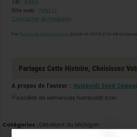
Tél :
4444
Site web :
http://
Contacter le magasin
Par
Humboldt Seed Company
|2024-01-03T13
:27:31-08:00Janua
Partagez Cette Histoire, Choisissez Vot
A propos de l'auteur :
Humboldt Seed Compa
Catégories :
Détaillant du Michigan