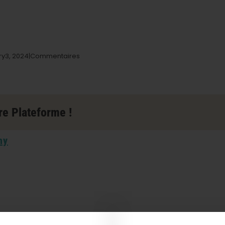
sur
ry
3,
2024|
Commentaires
Grower's
Outlet
Store
à
Byron
re Plateforme !
Center
ny