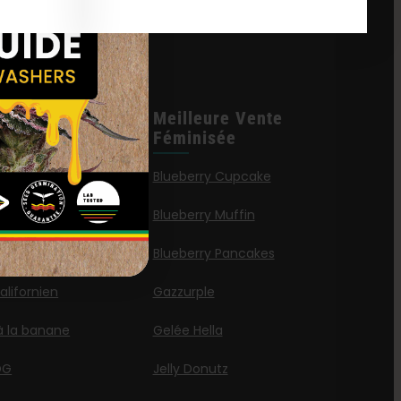
les
Meilleure Vente
tions
Féminisée
 Caraïbes
Blueberry Cupcake
Blueberry Muffin
ies
Blueberry Pancakes
lifornien
Gazzurple
à la banane
Gelée Hella
OG
Jelly Donutz