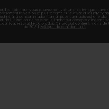
llez noter que vous pouvez recevoir un colis indiquant une gé
présentent la version la plus récente du cultivar et les informat
 destiné à la consommation humaine. Le cannabis est une plant
t et de l'utilisation de ce produit, l'acheteur accepte d'indemn
ur tout résultat lié au produit. Ce produit contient moins de
de 2018. |
Politique de confidentialité