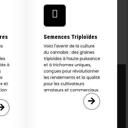
res
Semences Triploïdes
es
Voici l'avenir de la culture
du cannabis : des graines
les
triploïdes à haute puissance
tés à
et à trichomes uniques,
s
conçues pour révolutionner
ux
les rendements et la qualité
s et
pour les cultivateurs
tion
amateurs et commerciaux.