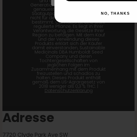
und die hier angegebenen
Generationsinformationen sind die
genauesten für unsere aktuellen
Saatgutpartien. Dieses Produkt ist
NO, THANKS
nicht für den menschlichen Verzehr
bestimmt. Cannabis ist eine stark
regulierte Pflanze. Es liegt in Ihrer
Verantwortung, die Gesetze Ihrer
Region zu befolgen. Mit dem Kauf
und der Verwendung dieses
Produkts erklärt sich der Käufer
damit einverstanden, Sustainable
Medicinals DBA Humboldt Seed
Company und deren
Tochtergesellschaften von
jeglichen Folgen im
Zusammenhang mit dem Produkt
freizustellen und schadlos zu
halten. Dieses Produkt enthält
gemäß dem US-Agrargesetz von
2018 weniger als 0,3 % THC. |
Datenschutzerklärung
Adresse
7720 Clyde Park Ave SW