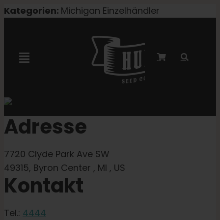
Zum
Kategorien:
Michigan Einzelhändler
Inhalt
springen
Navigation
umschalten
Marley-Kooperation
Adresse
Feminisierte Samen
7720 Clyde Park Ave SW
Autoflower-Samen
49315, Byron Center , MI , US
Kontakt
Triploide Samen
Tel.:
4444