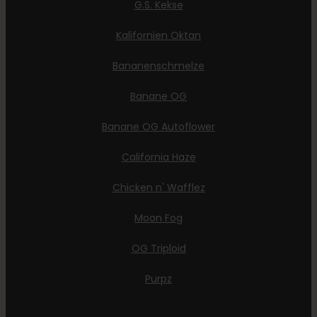
G.S. Kekse
Kalifornien Oktan
Bananenschmelze
Banane OG
Banane OG Autoflower
California Haze
Chicken n' Wafflez
Moon Fog
OG Triploid
Purpz