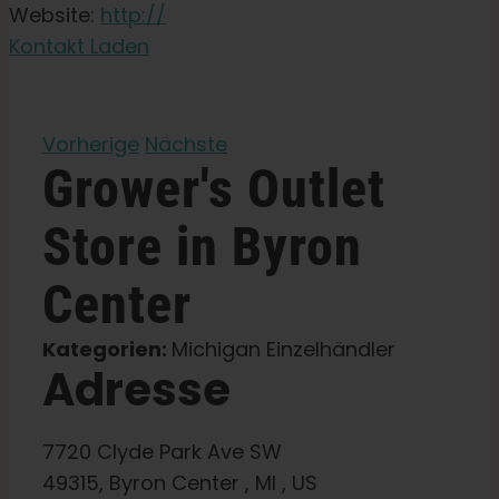
Gartensamen
Website:
http://
Kontakt Laden
Lernen Sie
Vorherige
Nächste
Presse
Grower's Outlet
Store in Byron
Über
Center
Pheno-Jagd
Kategorien:
Michigan Einzelhändler
Adresse
Erhaltung der karibischen Genetik
Kontakt
7720 Clyde Park Ave SW
49315, Byron Center , MI , US