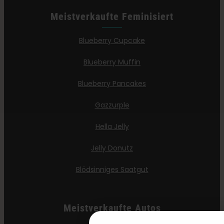
Meistverkaufte Feminisiert
Blueberry Cupcake
Blueberry Muffin
Blueberry Pancakes
Gazzurple
Hella Jelly
Jelly Donutz
Blödsinniges Saatgut
Meistverkaufte Autos