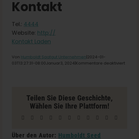
Kontakt
Shop
Tel.:
4444
Deutsch
Website:
http://
Kontakt Laden
Suche
nach:
Von
Humboldt Saatgut Unternehmen
|2024-01-
für
03T13
:27:31-08:00Januar
3,
2024|
Kommentare deaktiviert
Grower
Outlet
Store
in
Byron
Teilen Sie Diese Geschichte,
Center
Wählen Sie Ihre Plattform!
Facebook
X
Reddit
LinkedIn
WhatsApp
Telegramm
Tumblr
Pinterest
Vk
Xing
E-
Mail
Über den Autor:
Humboldt Seed