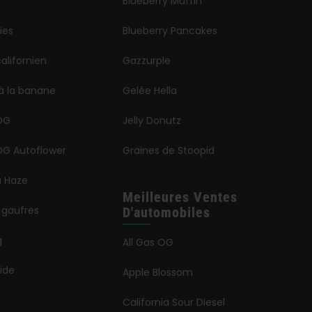
Blueberry Muffin
ies
Blueberry Pancakes
alifornien
Gazzurple
à la banane
Gelée Hella
OG
Jelly Donutz
G Autoflower
Graines de Stoopid
a Haze
Meilleures Ventes
 gaufres
D'automobiles
g
All Gas OG
ïde
Apple Blossom
California Sour Diesel