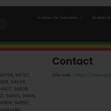
Graines De Cannabis
Graines D
Contact
94706, 94707,
Site web :
https://www.ge
4608, 94649,
94607, 94608,
21, 94605, 94615,
94806, 94850,
Emeryville,