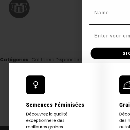
Name
Email
SI
Catégories :
Californie Dispensaire / Livraison
N
Semences Féminisées
Gra
Découvrez la qualité
Déco
exceptionnelle des
des m
meilleures graines
autof