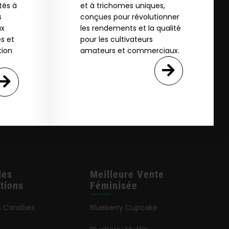
tés à
et à trichomes uniques,
s
conçues pour révolutionner
ux
les rendements et la qualité
s et
pour les cultivateurs
tion
amateurs et commerciaux.
les
Meilleure Vente
tions
Féminisée
s Caraïbes
Blueberry Cupcake