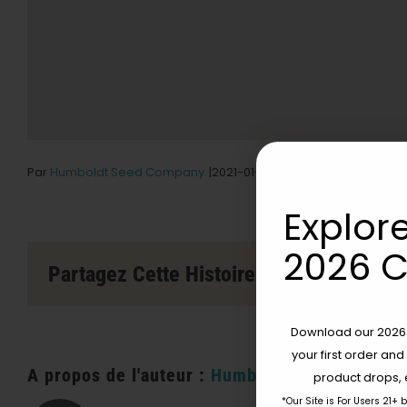
Par
Humboldt Seed Company
|2021-01-05T20
5,
2021|
Comment
Explore
2026 C
Partagez Cette Histoire, Choisissez Votr
Download our 2026 s
your first order and
A propos de l'auteur :
Humboldt Seed Compan
product drops, 
*Our Site is For Users 21+ 