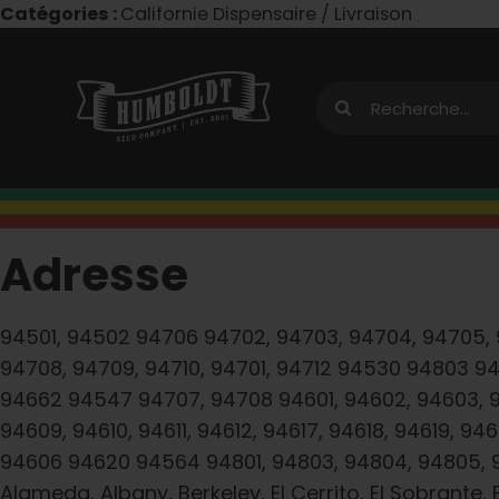
Skip
Catégories :
Californie Dispensaire / Livraison
to
content
Recherche
de
:
Adresse
94501, 94502 94706 94702, 94703, 94704, 94705, 
94708, 94709, 94710, 94701, 94712 94530 94803 9
94662 94547 94707, 94708 94601, 94602, 94603, 
94609, 94610, 94611, 94612, 94617, 94618, 94619, 946
94606 94620 94564 94801, 94803, 94804, 94805, 
Alameda, Albany, Berkeley, El Cerrito, El Sobrante, 