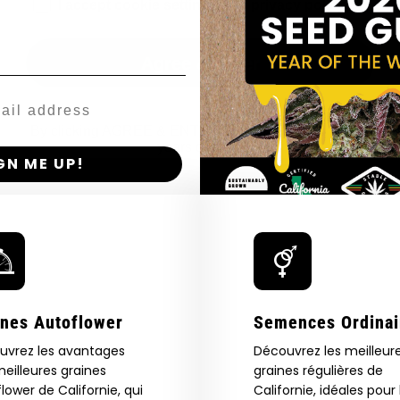
El
age_gap
I accept cookie settings and privacy policy
Sobrante,
Emeryville,
Hercules,
Agree & Enter
Kensington,
Oakland,
Piedmont,
Pinole,
By clicking AGREE & ENTER, you confirm you are 18
Richmond
years or older
GN ME UP!
O, THANKS
ines Autoflower
Semences Ordinai
uvrez les avantages
Découvrez les meilleur
eilleures graines
graines régulières de
lower de Californie, qui
Californie, idéales pour 