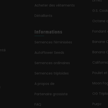
Limez
Acheter des vêtements
G.S. Cook
Détaillants
Octane c
Informations
Fondant 
Banane 
Semences féminisées
onté
Banana O
AutoFlower Seeds
Californi
Semences ordinaires
Poulet et
Semences triploïdes
Moon Fo
A propos de
OG Triplo
Partenaire grossiste
Purpz
FAQ