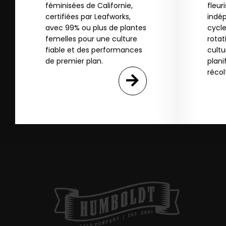
féminisées de Californie,
fleur
certifiées par Leafworks,
indé
avec 99% ou plus de plantes
cycle
femelles pour une culture
rotat
fiable et des performances
cultu
de premier plan.
plani
récol