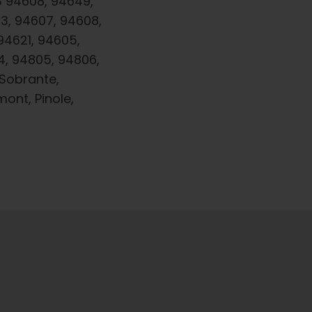
3 94608, 94649,
3, 94607, 94608,
 94621, 94605,
4, 94805, 94806,
 Sobrante,
mont, Pinole,