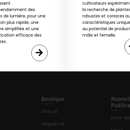
issent
cultivateurs expérimen
pendamment des
la recherche de plante
s de lumière, pour une
robustes et coriaces a
ion plus rapide, une
caractéristiques unique
re simplifiée et une
au potentiel de produc
fication efficace des
mâle et femelle.
tes.
Boutique
Nouvel
Publica
Shop US
Reine de
Magasin UE