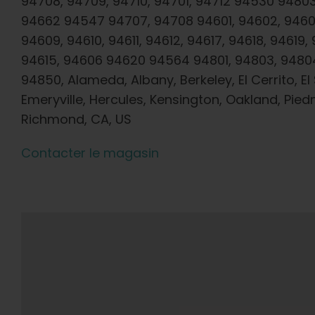
94708, 94709, 94710, 94701, 94712 94530 9480
94662 94547 94707, 94708 94601, 94602, 9460
94609, 94610, 94611, 94612, 94617, 94618, 94619,
94615, 94606 94620 94564 94801, 94803, 9480
94850, Alameda, Albany, Berkeley, El Cerrito, El
Emeryville, Hercules, Kensington, Oakland, Pied
Richmond, CA, US
Contacter le magasin