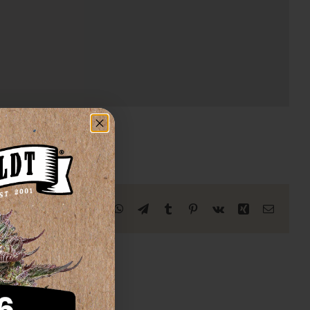
Facebook
X
Reddit
LinkedIn
WhatsApp
Télégramme
Tumblr
Pinterest
Vk
Xing
Courriel