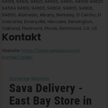
94618, 94619, 94621, 94605, 94615, 94606 94620
Gartensamen
94564 94801, 94803, 94804, 94805, 94806,
94850, Alameda, Albany, Berkeley, El Cerrito, El
Lernen Sie
Sobrante, Emeryville, Hercules, Kensington,
Oakland, Piedmont, Pinole, Richmond, CA, US
Kontakt
Presse
Über
Website:
https://www.getsava.com/
Kontakt Laden
Pheno-Jagd
Vorherige
Nächste
Erhaltung der karibischen Genetik
Sava Delivery -
East Bay
Store in
Kontakt