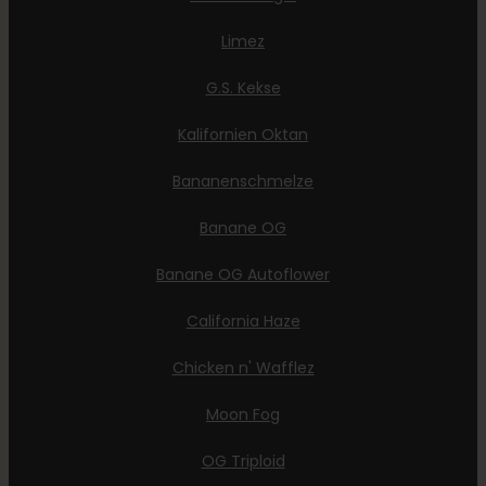
Limez
G.S. Kekse
Kalifornien Oktan
Bananenschmelze
Banane OG
Banane OG Autoflower
California Haze
Chicken n' Wafflez
Moon Fog
OG Triploid