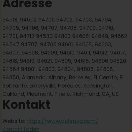
Adresse
94501, 94502 94706 94702, 94703, 94704,
94705, 94706, 94707, 94708, 94709, 94710,
94701, 94712 94530 94803 94608, 94649, 94662
94547 94707, 94708 94601, 94602, 94603,
94607, 94608, 94609, 94610, 94611, 94612, 94617,
94618, 94619, 94621, 94605, 94615, 94606 94620
94564 94801, 94803, 94804, 94805, 94806,
94850, Alameda, Albany, Berkeley, El Cerrito, El
Sobrante, Emeryville, Hercules, Kensington,
Oakland, Piedmont, Pinole, Richmond, CA, US
Kontakt
Website:
https://www.getsava.com/
Kontakt Laden