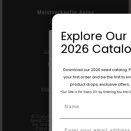
Meistverkaufte Autos
All Gas OG
Explore Our 
Apple Blossom
2026 Catalo
California Sour Diesel
Humboldt Dream
Are You Aged 18 Or 
Download our 2026 seed catalog. Plu
Mint Jelly
your first order and be the first to
The content and products of our website
product drops, exclusive offers
those of legal age.
Please see Terms 
Strawberry Cheesecake
*Our Site is For Users 21+ by Entering You Are 
age_gap
I accept cookie settings and pri
Name
Agree & Enter
© Copyright 2011–2026 Humboldt
Seed Company | *Bitte beachten
Sie, dass Sie möglicherweise ein
Email
Paket erhalten, auf dem eine