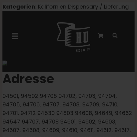
Zum
Kategorien:
Kalifornien Dispensary / Lieferung
Inhalt
springen
Navigation
umschalten
Marley-Kooperation
Adresse
Feminisierte Samen
94501, 94502 94706 94702, 94703, 94704,
Autoflower-Samen
94705, 94706, 94707, 94708, 94709, 94710,
94701, 94712 94530 94803 94608, 94649, 94662
Triploide Samen
94547 94707, 94708 94601, 94602, 94603,
94607, 94608, 94609, 94610, 94611, 94612, 94617,