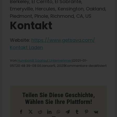
Berkeley, El Cerrito, El Sobrante,
Emeryville, Hercules, Kensington, Oakland,
Piedmont, Pinole, Richmond, CA, US
Kontakt
Website:
https://www.getsava.com/
Kontakt Laden
Von
Humboldt Saatgut Unternehmen
|2021-01-
für
05T20
:48:39-08:00Januar
5,
2021|
Kommentare deaktiviert
Sava
Delive
-
East
Bay
Teilen Sie Diese Geschichte,
Store
Wählen Sie Ihre Plattform!
in
Alame
Facebook
X
Reddit
LinkedIn
WhatsApp
Telegramm
Tumblr
Pinterest
Vk
Alban