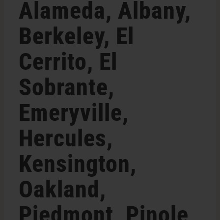
Alameda, Albany,
Shop
Berkeley, El
Deutsch
Cerrito, El
Suche
Sobrante,
nach:
Emeryville,
Hercules,
Kensington,
Oakland,
Piedmont, Pinole,