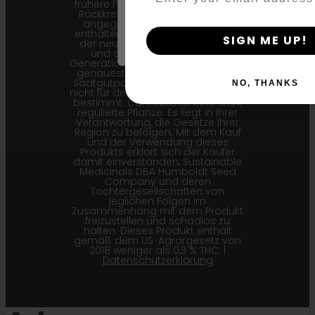
frühere Filialgeneration (F1…) oder
By clicking AGREE & ENTER, you conf
Rückkreuzungsgeneration (Bx…)
years or older
angegeben ist, aber die darin
enthaltenen Samen entsprechen
SIGN ME UP!
der neuesten Version der Sorte,
und die hier angegebenen
Generationsinformationen sind die
genauesten für unsere aktuellen
Saatgutpartien. Dieses Produkt ist
NO, THANKS
nicht für den menschlichen Verzehr
bestimmt. Cannabis ist eine stark
regulierte Pflanze. Es liegt in Ihrer
Verantwortung, die Gesetze Ihrer
Region zu befolgen. Mit dem Kauf
und der Verwendung dieses
Produkts erklärt sich der Käufer
damit einverstanden, Sustainable
Medicinals DBA Humboldt Seed
Company und deren
Tochtergesellschaften von
jeglichen Folgen im
Zusammenhang mit dem Produkt
freizustellen und schadlos zu
halten. Dieses Produkt enthält
gemäß dem US-Agrargesetz von
2018 weniger als 0,3 % THC. |
Datenschutzerklärung