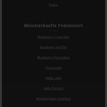
Purpz
Meistverkaufte Feminisiert
Blueberry Cupcake
Blueberry Muffin
Blueberry Pancakes
Gazzurple
Hella Jelly
Jelly Donutz
Blödsinniges Saatgut