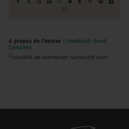
Facebook
X
Reddit
LinkedIn
WhatsApp
Télégramme
Tumblr
Pinterest
Vk
Xing
Courriel
A propos de l'auteur :
Humboldt Seed
Company
Catégories :
Californie Dispensaire / Livraison