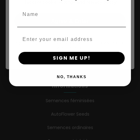
age_gap
I accept cookie settings and privacy policy
Boutique
Name
Agree & Enter
Shop US
Magasin UE
Email
By clicking AGREE & ENTER, you confirm you are 18
Acheter des vêtements
years or older
SIGN ME UP!
Détaillants
NO, THANKS
Informations
Semences féminisées
AutoFlower Seeds
Semences ordinaires