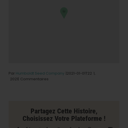
Par
Humboldt Seed Company
|2021-01-01T22
1,
sur
2021|
Commentaires
Sovereign
Store
à
Fort
Bragg
Partagez Cette Histoire,
Choisissez Votre Plateforme !