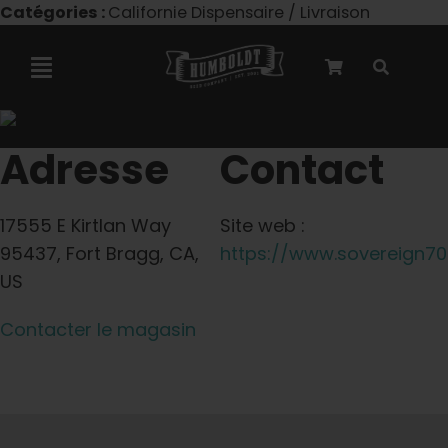
Skip
Catégories :
Californie Dispensaire / Livraison
to
content
Toggle
Navigation
Collaboration avec Marley
Adresse
Contact
Semences féminisées
17555 E Kirtlan Way
Site web :
95437, Fort Bragg, CA,
https://www.sovereign7
Graines Autoflower
US
Contacter le magasin
Semences triploïdes
Graines de jardin