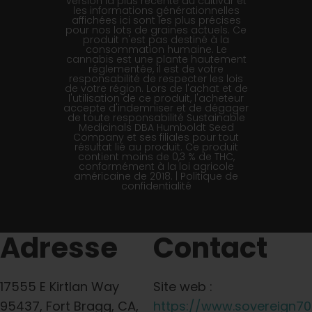
version la plus récente du cultivar et
les informations générationnelles
affichées ici sont les plus précises
pour nos lots de graines actuels. Ce
produit n'est pas destiné à la
consommation humaine. Le
cannabis est une plante hautement
réglementée, il est de votre
responsabilité de respecter les lois
de votre région. Lors de l'achat et de
l'utilisation de ce produit, l'acheteur
accepte d'indemniser et de dégager
de toute responsabilité Sustainable
Medicinals DBA Humboldt Seed
Company et ses filiales pour tout
résultat lié au produit. Ce produit
contient moins de 0,3 % de THC,
conformément à la loi agricole
américaine de 2018. |
Politique de
confidentialité
Adresse
Contact
17555 E Kirtlan Way
Site web :
95437, Fort Bragg, CA,
https://www.sovereign7