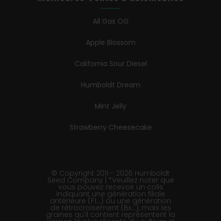
All Gas OG
Apple Blossom
California Sour Diesel
Humboldt Dream
Mint Jelly
Strawberry Cheesecake
© Copyright 2011 - 2026 Humboldt
Seed Company | *Veuillez noter que
vous pouvez recevoir un colis
indiquant une génération filiale
antérieure (F1…) ou une génération
de rétrocroisement (Bx…), mais les
graines qu'il contient représentent la