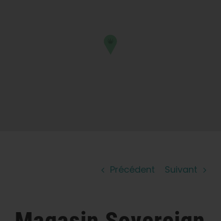
Apprendre
Presse
A propos de
Chasse au phéno
Préserver le patrimoine génétique des
Caraïbes
Précédent
Suivant
Contact
Boutique
Magasin
Sovereign