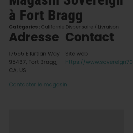
à Fort Bragg
Français
Catégories :
Californie Dispensaire / Livraison
Recherche
Adresse
Contact
de
:
17555 E Kirtlan Way
Site web :
95437, Fort Bragg,
https://www.sovereign7
CA, US
Contacter le magasin