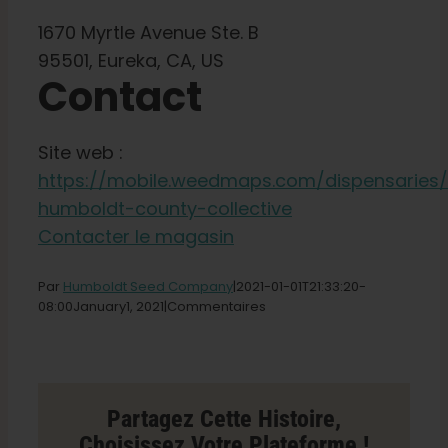
Boutique
1670 Myrtle Avenue Ste. B
95501, Eureka, CA, US
Français
Contact
Recherche
de
Site web :
:
https://mobile.weedmaps.com/dispensaries/
humboldt-county-collective
Contacter le magasin
Par
Humboldt Seed Company
|2021-01-01T21
:33:20-
sur
08:00January
1,
2021|
Commentaires
le
magasin
collectif
du
comté
Partagez Cette Histoire,
de
Choisissez Votre Plateforme !
Humboldt