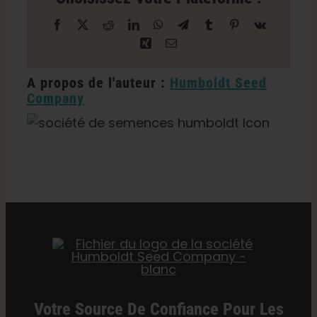
à
Facebook
X
Reddit
LinkedIn
WhatsApp
Télégramme
Tumblr
Pinterest
Vk
Eureka
Xing
Courriel
A propos de l'auteur :
Humboldt Seed
Company
Catégories :
Californie Dispensaire / Livraison
Votre Source De Confiance Pour Les