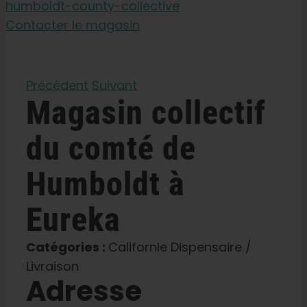
humboldt-county-collective
Contacter le magasin
Apprendre
Presse
Précédent
Suivant
Magasin
collectif
A propos de
du comté de
Humboldt
à
Chasse au phéno
Eureka
Préserver le patrimoine génétique des Caraïbe
Catégories :
Californie Dispensaire /
Contact
Livraison
Adresse