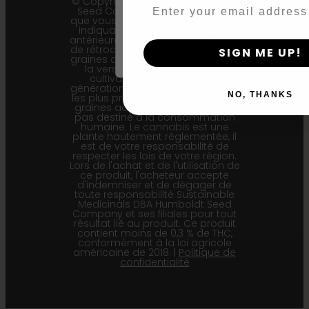
© Copyright 2011 - 2026 Humboldt
Email
Seed Company | *Veuillez noter
By clicking AGREE & ENTER, you conf
que vous pouvez recevoir un colis
indiquant une génération filiale
years or older
antérieure (F1…) ou une génération
de rétrocroisement (Bx…), mais les
SIGN ME UP!
graines qu'il contient représentent
la version la plus récente du
cultivar et les informations
générationnelles affichées ici sont
NO, THANKS
les plus précises pour nos lots de
graines actuels. Ce produit n'est
pas destiné à la consommation
humaine. Le cannabis est une
plante hautement réglementée, il
est de votre responsabilité de
respecter les lois de votre région.
Lors de l'achat et de l'utilisation de
ce produit, l'acheteur accepte
d'indemniser et de dégager de
toute responsabilité Sustainable
Medicinals DBA Humboldt Seed
Company et ses filiales pour tout
résultat lié au produit. Ce produit
contient moins de 0,3 % de THC,
conformément à la loi agricole
américaine de 2018. |
Politique de
confidentialité