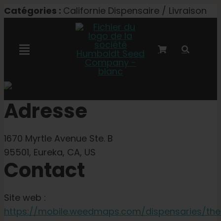
Skip
Catégories :
Californie Dispensaire / Livraison
to
content
Toggle
Navigation
Collaboration avec Marley
Adresse
Semences féminisées
1670 Myrtle Avenue Ste. B
Graines Autoflower
95501, Eureka, CA, US
Contact
Semences triploïdes
Site web :
https://mobile.weedmaps.com/dispensaries/the
Graines de jardin