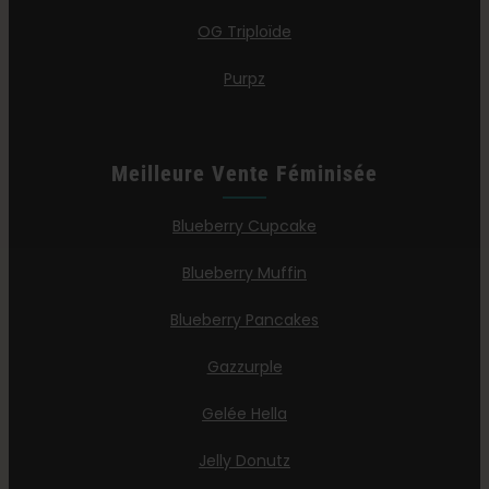
OG Triploïde
Purpz
Meilleure Vente Féminisée
Blueberry Cupcake
Blueberry Muffin
Blueberry Pancakes
Gazzurple
Gelée Hella
Jelly Donutz