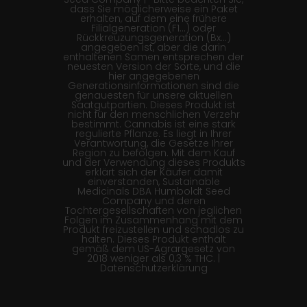
dass Sie möglicherweise ein Paket
erhalten, auf dem eine frühere
Filialgeneration (F1…) oder
Rückkreuzungsgeneration (Bx…)
angegeben ist, aber die darin
enthaltenen Samen entsprechen der
neuesten Version der Sorte, und die
hier angegebenen
Generationsinformationen sind die
genauesten für unsere aktuellen
Saatgutpartien. Dieses Produkt ist
nicht für den menschlichen Verzehr
bestimmt. Cannabis ist eine stark
regulierte Pflanze. Es liegt in Ihrer
Verantwortung, die Gesetze Ihrer
Region zu befolgen. Mit dem Kauf
und der Verwendung dieses Produkts
erklärt sich der Käufer damit
einverstanden, Sustainable
Medicinals DBA Humboldt Seed
Company und deren
Tochtergesellschaften von jeglichen
Folgen im Zusammenhang mit dem
Produkt freizustellen und schadlos zu
halten. Dieses Produkt enthält
gemäß dem US-Agrargesetz von
2018 weniger als 0,3 % THC. |
Datenschutzerklärung