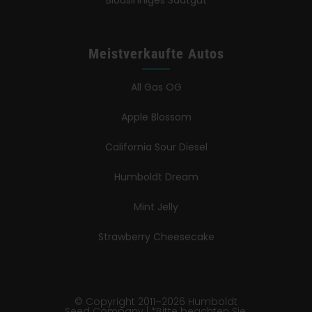
Blödsinniges Saatgut
Meistverkaufte Autos
All Gas OG
Apple Blossom
California Sour Diesel
Humboldt Dream
Mint Jelly
Strawberry Cheesecake
© Copyright 2011–2026 Humboldt
Seed Company | *Bitte beachten Sie,