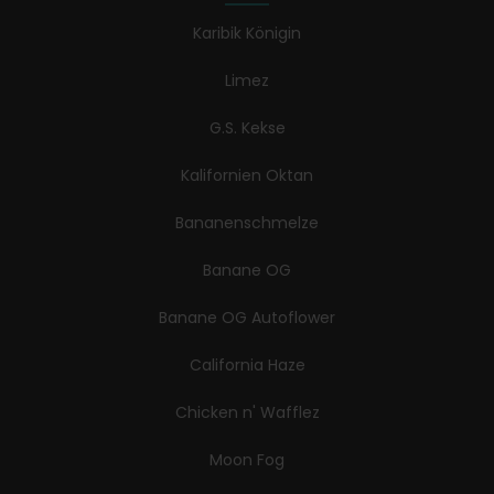
Karibik Königin
Limez
G.S. Kekse
Kalifornien Oktan
Bananenschmelze
Banane OG
Banane OG Autoflower
California Haze
Chicken n' Wafflez
Moon Fog