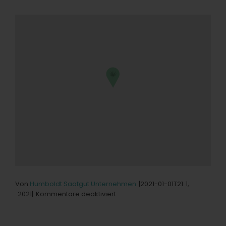
Von
Humboldt Saatgut Unternehmen
|2021-01-01T21
1,
für
2021|
Kommentare deaktiviert
Humboldt
County
Collective