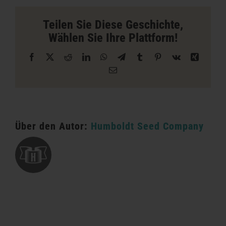
Store
in
Teilen Sie Diese Geschichte,
Eureka
Wählen Sie Ihre Plattform!
Facebook
X
Reddit
LinkedIn
WhatsApp
Telegramm
Tumblr
Pinterest
Vk
Xing
E-
Mail
Über den Autor:
Humboldt Seed Company