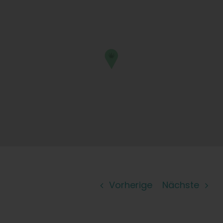
Lernen Sie
Presse
Über
Pheno-Jagd
Erhaltung der karibischen Genetik
Kontakt
Vorherige
Nächste
Shop