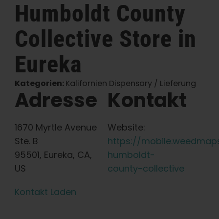
Humboldt County
Deutsch
Collective
Store in
Suche
Eureka
nach:
Kategorien:
Kalifornien Dispensary / Lieferung
Adresse
Kontakt
1670 Myrtle Avenue
Website:
Ste. B
https://mobile.weedmap
95501, Eureka, CA,
humboldt-
US
county-collective
Kontakt Laden