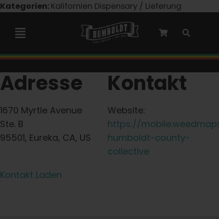
Zum
Kategorien:
Kalifornien Dispensary / Lieferung
Inhalt
springen
Navigation
umschalten
Marley-Kooperation
Adresse
Kontakt
Feminisierte Samen
1670 Myrtle Avenue
Website:
Ste. B
https://mobile.weedmap
Autoflower-Samen
95501, Eureka, CA, US
humboldt-county-
collective
Triploide Samen
Kontakt Laden
Gartensamen