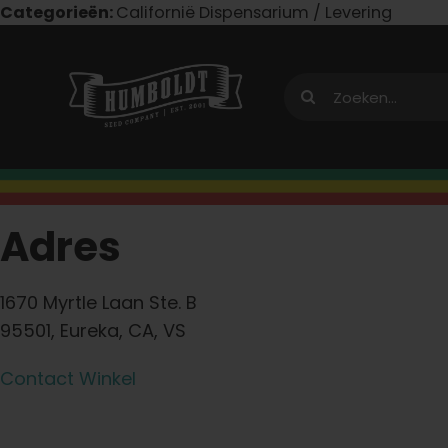
Overslaan
Categorieën:
Californië Dispensarium / Levering
naar
inhoud
Zoeken:
Adres
1670 Myrtle Laan Ste. B
95501, Eureka, CA, VS
Contact Winkel