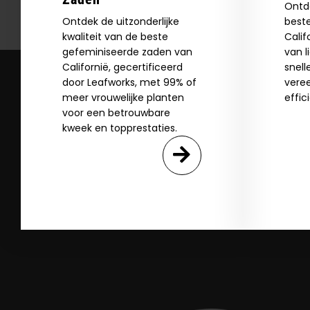
Ontd
Ontdek de uitzonderlijke
best
kwaliteit van de beste
Calif
SI
gefeminiseerde zaden van
van l
Californië, gecertificeerd
snell
door Leafworks, met 99% of
vere
N
meer vrouwelijke planten
effic
voor een betrouwbare
kweek en topprestaties.