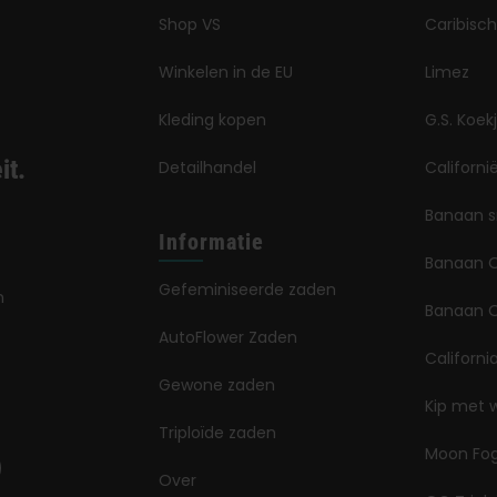
Shop VS
Caribisch
Winkelen in de EU
Limez
Kleding kopen
G.S. Koek
it.
Detailhandel
Californ
Banaan 
Informatie
Banaan 
Gefeminiseerde zaden
n
Banaan O
AutoFlower Zaden
Californi
Gewone zaden
Kip met 
Triploïde zaden
Moon Fo
Over