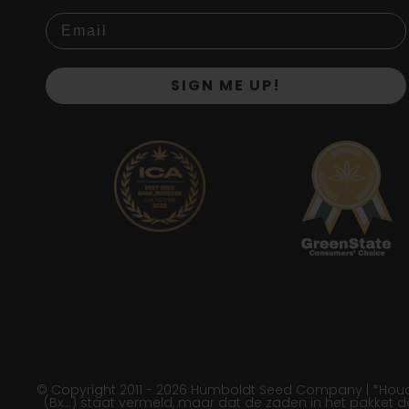
SIGN ME UP!
© Copyright 2011 - 2026 Humboldt Seed Company | *Houd e
(Bx…) staat vermeld, maar dat de zaden in het pakket 