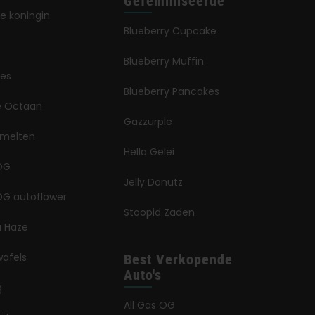
Gefeminiseerde
e koningin
Blueberry Cupcake
Blueberry Muffin
jes
Blueberry Pancakes
ië Octaan
Gazzurple
smelten
Hella Gelei
OG
Jelly Donutz
G autoflower
Stoopid Zaden
a Haze
wafels
Best Verkopende
Auto's
g
All Gas OG