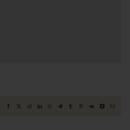
Facebook
X
Reddit
LinkedIn
WhatsApp
Telegram
Tumblr
Pinterest
Vk
Xing
E-
mail