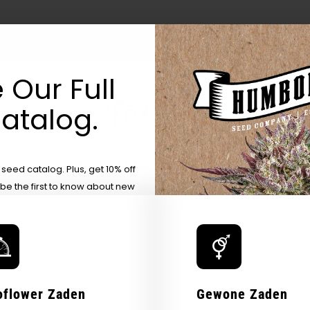
 Our Full
atalog.
Are You Aged 18 Or Over?
eed catalog. Plus, get 10% off
 be the first to know about new
The content and products of our website is reserved for
those of legal age.
Please see Terms & Conditions.
exclusive offers, and more.
by Entering You Are Confirming You're 21+
age_gap
I accept cookie settings and privacy policy
Agree & Enter
oflower Zaden
Gewone Zaden