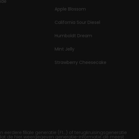
ïde
Apple Blossom
California Sour Diesel
Humboldt Dream
Mint Jelly
Strawberry Cheesecake
rdere filiale generatie (F1…) of terugkruisingsgeneratie
 dat de hier weergegeven generatie-informatie de meest