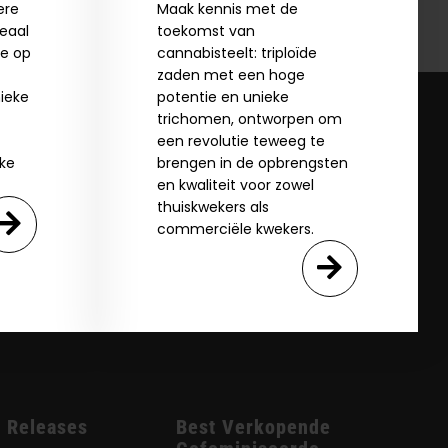
ere
Maak kennis met de
deaal
toekomst van
ie op
cannabisteelt: triploïde
zaden met een hoge
ieke
potentie en unieke
trichomen, ontworpen om
een revolutie teweeg te
jke
brengen in de opbrengsten
en kwaliteit voor zowel
thuiskwekers als
commerciële kwekers.
 Releases
Best Verkopende