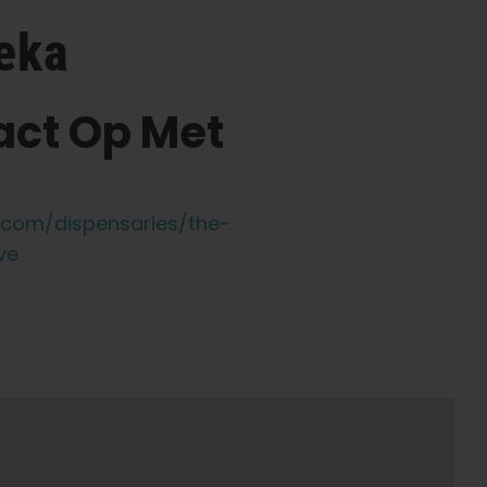
reka
ct Op Met
.com/dispensaries/the-
ve