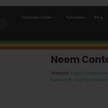
Cannabis Zaden
Tuinzaden
Blog
Neem Conta
Website:
https://mobile.
humboldt-county-collecti