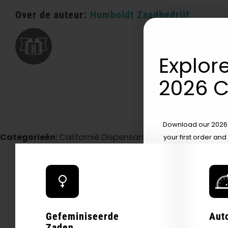
Over de auteur:
Humboldt Zaadbedrijf
Explore
2026 C
Download our 2026 s
Categorieën:
Californië Dispensarium / Levering
your first order and
product drops, 
*Our Site is For Users 21+ 
Name
Gefeminiseerde
Aut
Email
Zaden