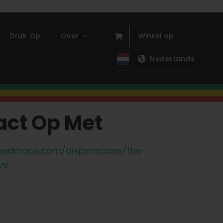
Druk Op
Over
Winkel op
Nederlands
ct Op Met
weedmaps.com/dispensaries/the-
ve