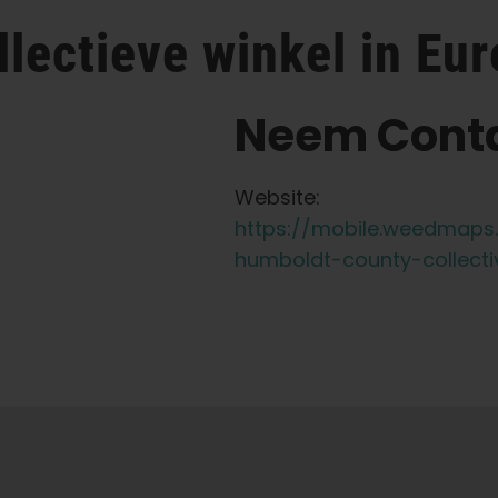
llectieve
winkel in Eu
Neem Conta
Website:
https://mobile.weedmaps
humboldt-county-collecti