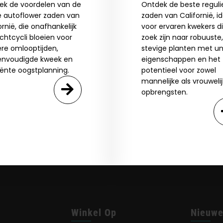
ek de voordelen van de
Ontdek de beste reguli
By clicking AGREE & ENTER, you confirm you are 18
e autoflower zaden van
zaden van Californië, i
years or older
ornië, die onafhankelijk
voor ervaren kwekers d
GN ME UP!
ichtcycli bloeien voor
zoek zijn naar robuuste,
ere omlooptijden,
stevige planten met un
envoudigde kweek en
eigenschappen en het
O, THANKS
iënte oogstplanning.
potentieel voor zowel
mannelijke als vrouweli
opbrengsten.
Winkel Op
Nieuwe