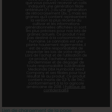
que vous pouvez recevoir un colis
indiquant une génération filiale
antérieure (F1…) ou une génération
de rétrocroisement (Bx…), mais les
graines qu'il contient représentent
la version la plus récente du
cultivar et les informations
générationnelles affichées ici sont
les plus précises pour nos lots de
graines actuels. Ce produit n'est
pas destiné à la consommation
humaine. Le cannabis est une
plante hautement réglementée, il
est de votre responsabilité de
respecter les lois de votre région.
Lors de l'achat et de l'utilisation de
ce produit, l'acheteur accepte
d'indemniser et de dégager de
toute responsabilité Sustainable
Medicinals DBA Humboldt Seed
Company et ses filiales pour tout
résultat lié au produit. Ce produit
contient moins de 0,3 % de THC,
conformément à la loi agricole
américaine de 2018. |
Politique de
confidentialité
Lien de chargement de la page