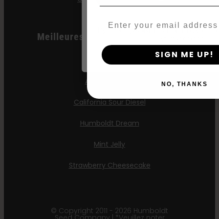
Email
By clicking AGREE & ENTER, you conf
Meilleures Ventes D'automobiles
years or older
SIGN ME UP!
All Gas OG
Apple Blossom
NO, THANKS
California Sour Diesel
Humboldt Dream
Mint Jelly
Strawberry Cheesecake
© Copyright 2011 - 2026 Humboldt
Seed Company | *Veuillez noter