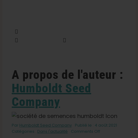
Partager cette information
Tweet this
Envoyer un courriel
A propos de l'auteur :
Humboldt Seed
Company
Par
Humboldt Seed Company
Publié le : 4 août 2021
on
Catégories :
Dans l'actualité
Comments Off
Le