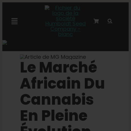
Skip
to
content
Toggle
Navigation
Collaboration avec Marley
Le Marché
Semences féminisées
Africain Du
Graines Autoflower
Cannabis
Semences triploïdes
En Pleine
Graines de jardin