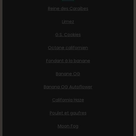
Reine des Caraïbes
Limez
G.S. Cookies
Octane californien
Fondant à la banane
Banane OG
Banana OG Autoflower
California Haze
Poulet et gaufres
Moon Fog