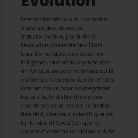
Évolution
Apprendre
Le marché africain du cannabis
traverse une phase de
Presse
transformation, parallèle à
l'évolution observée aux États-
A propos de
Unis. De nombreuses souches
indigènes, autrefois abondantes
Chasse au phéno
en Afrique, se sont raréfiées au fil
du temps. Cependant, des efforts
sont en cours pour sauvegarder
Préserver le patrimoine génétique des Caraïbe
les attributs distinctifs de ces
anciennes souches de cannabis.
Contact
Ben Lind, directeur scientifique de
la Humboldt Seed Company,
Boutique
apparaît comme un acteur clé de