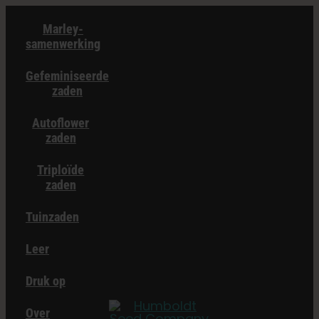
Overslaan
Marley-
naar
samenwerking
inhoud
Gefeminiseerde
zaden
Autoflower
zaden
Triploïde
zaden
Tuinzaden
Leer
Druk op
Over