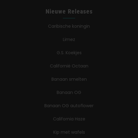
Nieuwe Releases
Caribische koningin
Limez
G.S. Koekjes
Californië Octaan
Banaan smelten
Banaan OG
Banaan OG autoflower
California Haze
Kip met wafels