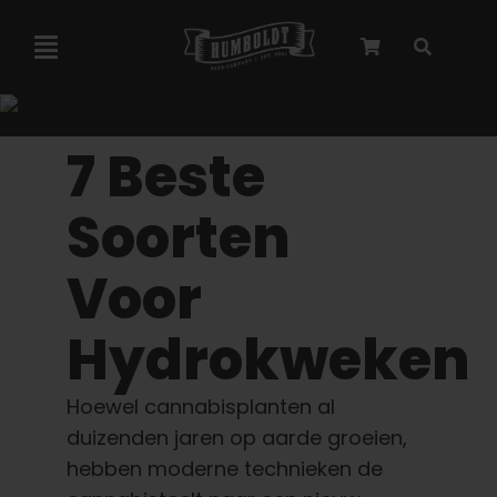
Overslaan
naar
Navigatie
inhoud
Toggelen
Marley-samenwerking
7 Beste
Gefeminiseerde zaden
Soorten
Voor
Autoflower zaden
Hydrokweken
Triploïde zaden
Hoewel cannabisplanten al
Tuinzaden
duizenden jaren op aarde groeien,
hebben moderne technieken de