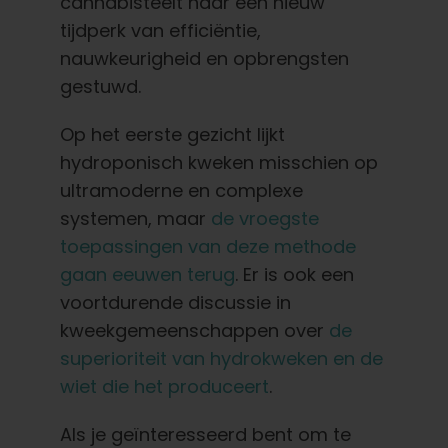
Leer
cannabisteelt naar een nieuw
tijdperk van efficiëntie,
nauwkeurigheid en opbrengsten
Druk op
gestuwd.
Over
Op het eerste gezicht lijkt
hydroponisch kweken misschien op
ultramoderne en complexe
Pheno jagen
systemen, maar
de vroegste
toepassingen van deze methode
Behoud van Caribische genetica
gaan eeuwen terug
. Er is ook een
voortdurende discussie in
Neem contact op met
kweekgemeenschappen over
de
superioriteit van hydrokweken en de
wiet die het produceert
.
Winkel op
Als je geïnteresseerd bent om te