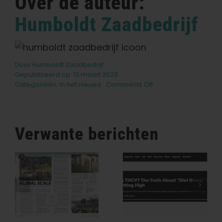
Over de auteur:
Humboldt Zaadbedrijf
Door
Humboldt Zaadbedrijf
Gepubliceerd op: 13 maart 2023
on
Categorieën:
In het nieuws
Comments Off
7
beste
cannabissoorten
voor
Verwante berichten
Humboldt
hydrokweken
Seed
Wat Is THCV?
Company
De Waarheid
Houdt De
—
Over
Geschiedenis
‘dieetwiet’,
Van Cannabis
Energie En
In Stand, Één
High Worden
Traditionele