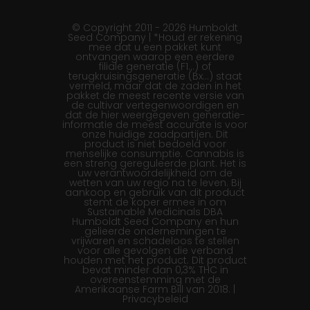
© Copyright 2011 - 2026 Humboldt
Seed Company | *Houd er rekening
mee dat u een pakket kunt
ontvangen waarop een eerdere
filiale generatie (F1…) of
terugkruisingsgeneratie (Bx…) staat
vermeld, maar dat de zaden in het
pakket de meest recente versie van
de cultivar vertegenwoordigen en
dat de hier weergegeven generatie-
informatie de meest accurate is voor
onze huidige zaadpartijen. Dit
product is niet bedoeld voor
menselijke consumptie. Cannabis is
een streng gereguleerde plant. Het is
uw verantwoordelijkheid om de
wetten van uw regio na te leven. Bij
aankoop en gebruik van dit product
stemt de koper ermee in om
Sustainable Medicinals DBA
Humboldt Seed Company en hun
gelieerde ondernemingen te
vrijwaren en schadeloos te stellen
voor alle gevolgen die verband
houden met het product. Dit product
bevat minder dan 0,3% THC in
overeenstemming met de
Amerikaanse Farm Bill van 2018. |
Privacybeleid