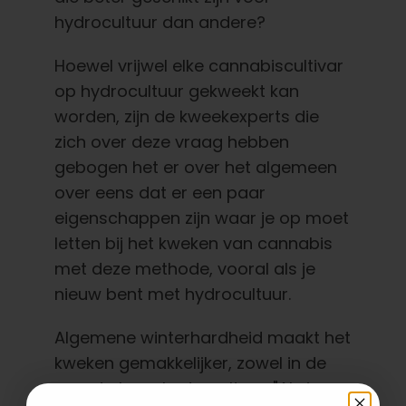
hydrocultuur dan andere?
Hoewel vrijwel elke cannabiscultivar
op hydrocultuur gekweekt kan
worden, zijn de kweekexperts die
zich over deze vraag hebben
gebogen het er over het algemeen
over eens dat er een paar
eigenschappen zijn waar je op moet
letten bij het kweken van cannabis
met deze methode, vooral als je
nieuw bent met hydrocultuur.
Algemene winterhardheid maakt het
kweken gemakkelijker, zowel in de
grond als op hydrocultuur. "Als je