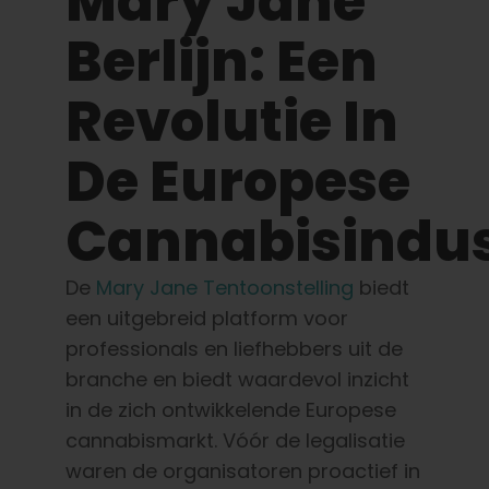
Mary Jane
Leer
Berlijn: Een
Druk op
Revolutie In
Over
De Europese
Pheno jagen
Cannabisindus
De
Mary Jane Tentoonstelling
biedt
Behoud van Caribische genetica
een uitgebreid platform voor
professionals en liefhebbers uit de
Neem contact op met
branche en biedt waardevol inzicht
in de zich ontwikkelende Europese
Winkel op
cannabismarkt. Vóór de legalisatie
waren de organisatoren proactief in