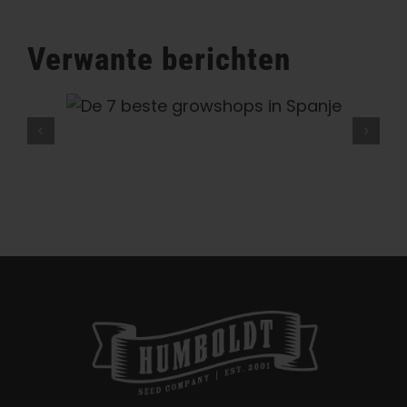
cannabisindustrie
Verwante berichten
ps In
De 9 Beste Coffeeshops In
Amsterdam