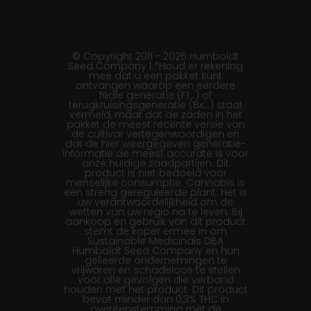
© Copyright 2011 - 2026 Humboldt
Seed Company | *Houd er rekening
mee dat u een pakket kunt
ontvangen waarop een eerdere
filiale generatie (F1…) of
terugkruisingsgeneratie (Bx…) staat
vermeld, maar dat de zaden in het
pakket de meest recente versie van
de cultivar vertegenwoordigen en
dat de hier weergegeven generatie-
informatie de meest accurate is voor
onze huidige zaadpartijen. Dit
product is niet bedoeld voor
menselijke consumptie. Cannabis is
een streng gereguleerde plant. Het is
uw verantwoordelijkheid om de
wetten van uw regio na te leven. Bij
aankoop en gebruik van dit product
stemt de koper ermee in om
Sustainable Medicinals DBA
Humboldt Seed Company en hun
gelieerde ondernemingen te
vrijwaren en schadeloos te stellen
voor alle gevolgen die verband
houden met het product. Dit product
bevat minder dan 0,3% THC in
overeenstemming met de