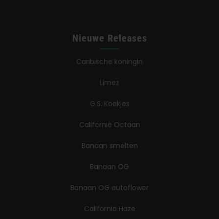
Nieuwe Releases
Caribische koningin
Limez
G.S. Koekjes
Californië Octaan
Banaan smelten
Banaan OG
Banaan OG autoflower
California Haze