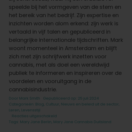
speelde bij het vormgeven van de stem en
het bereik van het bedrijf. Zijn expertise en
inzichten worden alom erkend: zijn werk is
vertaald in vijf talen en gepubliceerd in
belangrijke internationale tijdschriften. Mark
woont momenteel in Amsterdam en blijft
zich met zijn schrijfwerk inzetten voor
cannabis, met als doel een wereldwijd
publiek te informeren en inspireren over de
voordelen en vooruitgang in de
cannabisindustrie.
Door
Mark Smith
Gepubliceerd op: 25 juli 2024
Categorieën:
Blog
,
Cultuur
,
Nieuws en beleid uit de sector
,
Leren
,
Levensstijl
voor
Reacties uitgeschakeld
De
Tags:
Mary Jane Berlin
,
Mary Jane Cannabis Duitsland
Europese