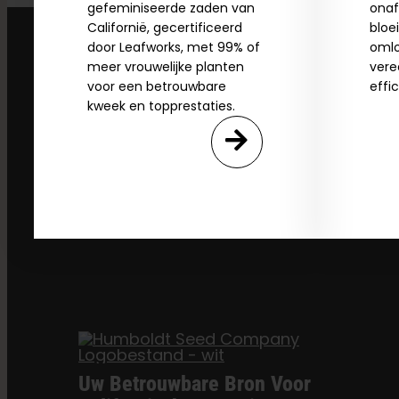
gefeminiseerde zaden van
onaf
Californië, gecertificeerd
bloe
door Leafworks, met 99% of
omlo
meer vrouwelijke planten
vere
voor een betrouwbare
effi
kweek en topprestaties.
Uw Betrouwbare Bron Voor