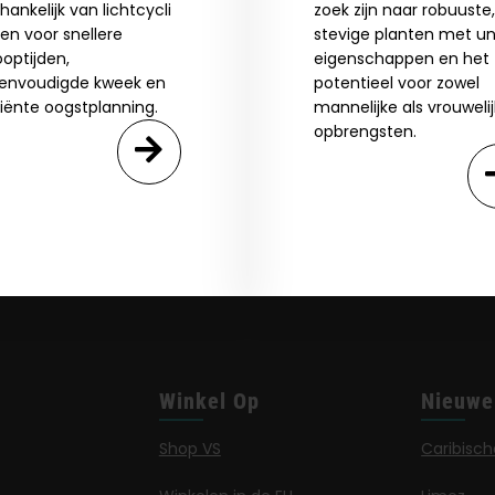
hankelijk van lichtcycli
zoek zijn naar robuuste,
ien voor snellere
stevige planten met un
optijden,
eigenschappen en het
envoudigde kweek en
potentieel voor zowel
ciënte oogstplanning.
mannelijke als vrouweli
opbrengsten.
Winkel Op
Nieuwe
Shop VS
Caribisch