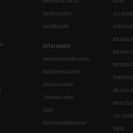
Winkelen in de EU
Limez
Kleding kopen
G.S. Koek
Detailhandel
Californi
Banaan s
an
Informatie
Banaan 
Gefeminiseerde zaden
Banaan O
AutoFlower Zaden
Californi
Gewone zaden
Kip met w
Triploïde zaden
Moon Fo
Over
OG Triplo
Groothandelspartner
Purpz