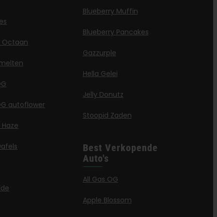
Blueberry Muffin
jes
Blueberry Pancakes
ë Octaan
Gazzurple
melten
Hella Gelei
OG
Jelly Donutz
G autoflower
Stoopid Zaden
a Haze
afels
Best Verkopende
Auto's
g
All Gas OG
ïde
Apple Blossom