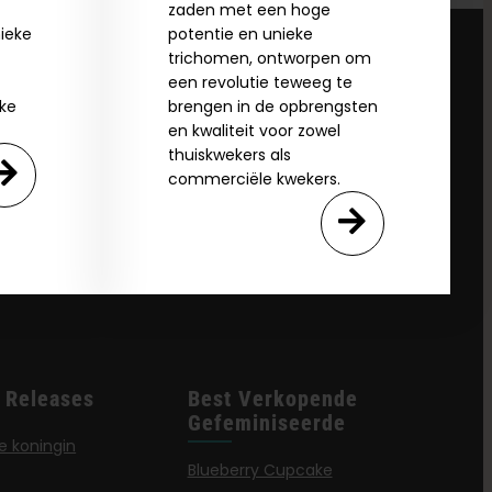
zaden met een hoge
ieke
potentie en unieke
trichomen, ontworpen om
een revolutie teweeg te
jke
brengen in de opbrengsten
en kwaliteit voor zowel
thuiskwekers als
commerciële kwekers.
 Releases
Best Verkopende
Gefeminiseerde
e koningin
Blueberry Cupcake