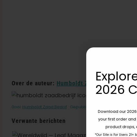
Explore
Over de auteur:
Humboldt Zaadbedrijf
2026 C
Door
Humboldt Zaad Bedrijf
Gepubliceerd op: 29 januari 2022
Download our 2026 s
your first order and
Verwante berichten
product drops, 
*Our Site is For Users 21+ 