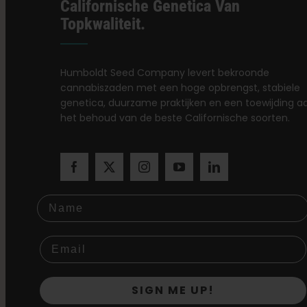
Californische Genetica Van
Topkwaliteit.
Humboldt Seed Company levert bekroonde
cannabiszaden met een hoge opbrengst, stabiele
genetica, duurzame praktijken en een toewijding a
het behoud van de beste Californische soorten.
Name
SIGN ME UP!