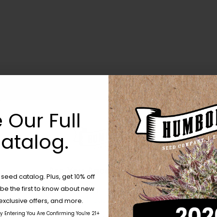
 Our Full
atalog.
on
Categorieën:
In het nieuws
Comments Off
Are You Aged 18 Or Over?
eed catalog. Plus, get 10% off
Bigfoot
Glue
 be the first to know about new
The content and products of our website is reserved for
essentieel
those of legal age.
Please see Terms & Conditions.
exclusive offers, and more.
voor
by Entering You Are Confirming You're 21+