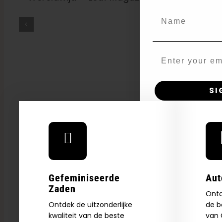
Wat Is THCV? De
Waarheid Over
Name
‘dieetwiet’, Energie En
High Worden — VICE
Email
SI
N
Gefeminiseerde
Aut
Zaden
Ontd
Ontdek de uitzonderlijke
de b
kwaliteit van de beste
van C