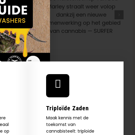
schap Van
 Straalt
ankzij Een
enwerking
bied Van
— SURFER
Triploïde Zaden
ere
Maak kennis met de
deaal
toekomst van
ie op
cannabisteelt: triploïde