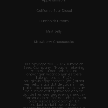
Apple Blossom
California Sour Diesel
Humboldt Dream
Mint Jelly
Strawberry Cheesecake
© Copyright 2011 - 2026 Humboldt
Seed Company | *Houd er rekening
mee dat u een pakket kunt
ontvangen waarop een eerdere
filiale generatie (F1…) of
terugkruisingsgeneratie (Bx…) staat
vermeld, maar dat de zaden in het
pakket de meest recente versie van
de cultivar vertegenwoordigen en
dat de hier weergegeven generatie-
informatie de meest accurate is voor
onze huidige zaadpartijen. Dit
product is niet bedoeld voor
menselijke consumptie. Cannabis is