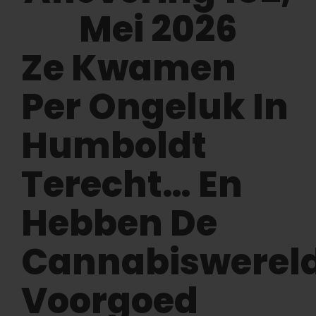
Leer
Druk op
Ze Kwamen
Per Ongeluk In
Over
Humboldt
Pheno jagen
Terecht… En
Behoud van Caribische genetica
Hebben De
Neem contact op met
Cannabiswerel
Winkel op
Voorgoed