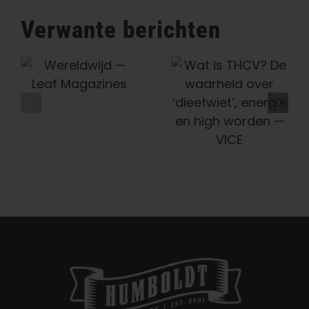
Podcast
Aflevering
Verwante berichten
182:
Ze
Humboldt
kwamen
Wat Is THCV?
—
Seed
per
De Waarheid
ongeluk
Company
Over
in
Houdt De
Humboldt
‘dieetwiet’,
Geschiedenis
terecht…
Energie En
en
Van Cannabis
High Worden
veranderden
In Stand, Één
cannabis
— VICE
Traditionele
voorgoed
Soort
Tegelijk —
Honeysuckle