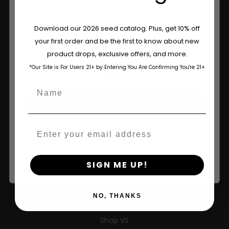
Are You Aged 18 Or Over?
Download our 2026 seed catalog. Plus, get 10% off
your first order and be the first to know about new
The content and products of our website is reserved for
product drops, exclusive offers, and more.
those of legal age.
Please see Terms & Conditions.
*Our Site is For Users 21+ by Entering You Are Confirming You're 21+
age_gap
I accept cookie settings and privacy policy
Name
Agree & Enter
Email
By clicking AGREE & ENTER, you confirm you are 18
years or older
SIGN ME UP!
Winkel Op
NO, THANKS
Shop VS