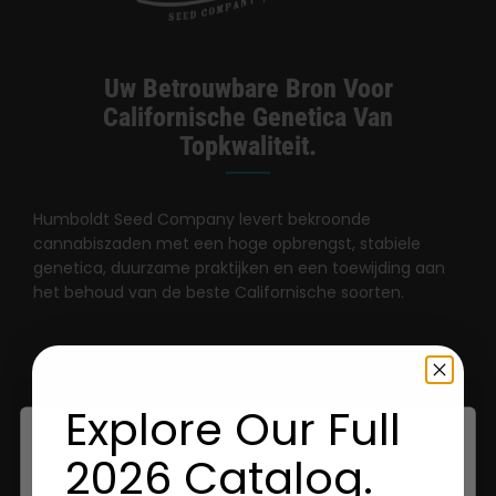
Uw Betrouwbare Bron Voor
Californische Genetica Van
Topkwaliteit.
Humboldt Seed Company levert bekroonde
cannabiszaden met een hoge opbrengst, stabiele
genetica, duurzame praktijken en een toewijding aan
het behoud van de beste Californische soorten.
Explore Our Full
2026 Catalog.