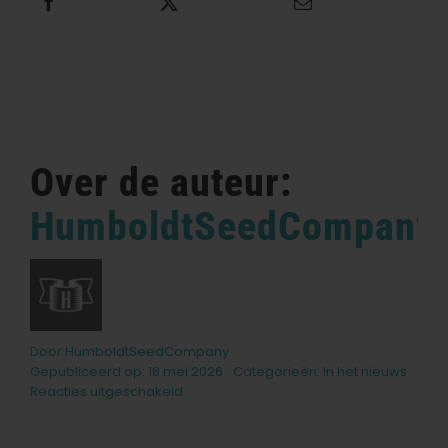
Deel dit
Tweet dit
E-mail dit
Over de auteur:
HumboldtSeedCompany
Door
HumboldtSeedCompany
Gepubliceerd op: 18 mei 2026
Categorieën:
In het nieuws
voor
Reacties uitgeschakeld
Good
PizzZa