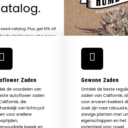
Cannabis In Stand, Één
Nieuwe Sam
atalog.
Traditionele Soort
Op Het Ge
Tegelijk — Honeysuckle
Cannabis 
Are You Aged 18 Or Over?
eed catalog. Plus, get 10% off
 be the first to know about new
The content and products of our website is reserved for
those of legal age.
Please see Terms & Conditions.
exclusive offers, and more.
by Entering You Are Confirming You're 21+
age_gap
I accept cookie settings and privacy policy
Agree & Enter
oflower Zaden
Gewone Zaden
ek de voordelen van
Ontdek de beste reguli
By clicking AGREE & ENTER, you confirm you are 18
este autoflower zaden
zaden van Californië, i
years or older
alifornië, die
voor ervaren kwekers d
GN ME UP!
hankelijk van lichtcycli
zoek zijn naar robuuste,
ien voor snellere
stevige planten met un
optijden,
eigenschappen en het
O, THANKS
envoudigde kweek en
potentieel voor zowel