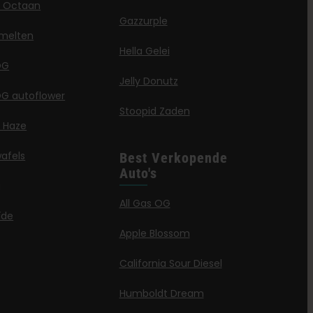
ë Octaan
Gazzurple
melten
Hella Gelei
OG
Jelly Donutz
G autoflower
Stoopid Zaden
a Haze
afels
Best Verkopende
Auto's
g
All Gas OG
ïde
Apple Blossom
California Sour Diesel
Humboldt Dream