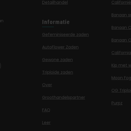
Detailhandel
Californi
Banaan s
an
Informatie
Banaan 
Gefeminiseerde zaden
Banaan O
AutoFlower Zaden
Californi
Gewone zaden
Kip met w
Triploïde zaden
Moon Fo
Over
OG Triplo
Groothandelspartner
Purpz
FAQ
Leer