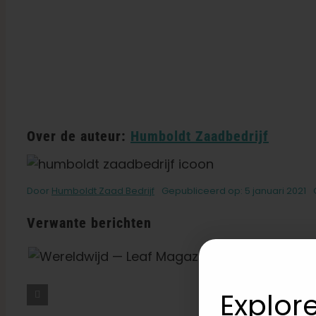
Over de auteur:
Humboldt Zaadbedrijf
Door
Humboldt Zaad Bedrijf
Gepubliceerd op: 5 januari 2021
Verwante berichten
Wat Is THCV? De
Waarheid Over
Explore
‘dieetwiet’, Energie En