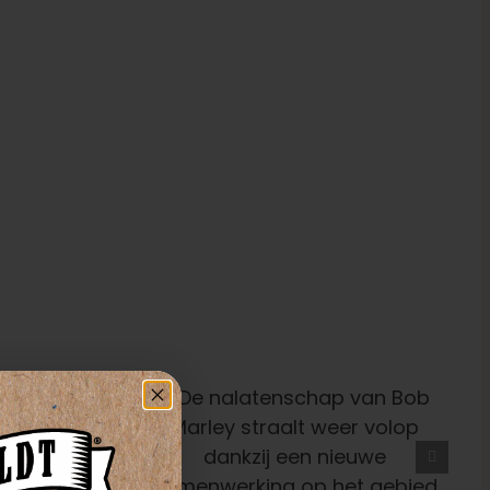
schap Van
 Straalt
ankzij Een