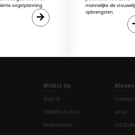
ciënte oogstplanning.
mannelijke als vrouweli
opbrengsten.
Winkel Op
Nieuwe
Shop VS
Caribisch
Winkelen in de EU
Limez
Kleding kopen
G.S. Koek