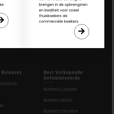
jke
brengen in de opbrengsten
en kwaliteit voor zowel
thuiskwekers als
commerciële kwekers.
 Releases
Best Verkopende
Gefeminiseerde
e koningin
Blueberry Cupcake
Blueberry Muffin
jes
Blueberry Pancakes