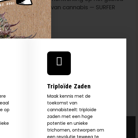
enwerking
bied Van
— SURFER
Triploïde Zaden
ere
Maak kennis met de
deaal
toekomst van
ie op
cannabisteelt: triploïde
zaden met een hoge
ieke
potentie en unieke
trichomen, ontworpen om
een revolutie teweeg te