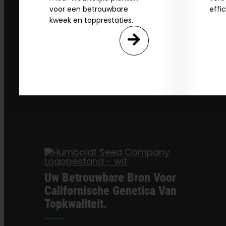
voor een betrouwbare
effi
kweek en topprestaties.
Uw Betrouwbare Bron Voor
Californische Genetica Van
Topkwaliteit.