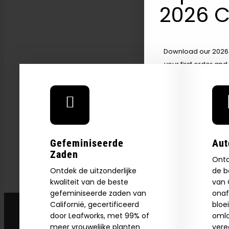
High Worden — VICE
2026 C
Download our 2026 s
your first order and
product drops, 
*Our Site is For Users 21+ 
Name
Gefeminiseerde
Aut
Email
Zaden
Ontd
Ontdek de uitzonderlijke
de b
kwaliteit van de beste
van C
SI
gefeminiseerde zaden van
onaf
Californië, gecertificeerd
bloe
door Leafworks, met 99% of
omlo
N
meer vrouwelijke planten
vere