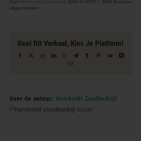
Door
Humboldt Zaad Bedrijf
|2021-01-01T21
1,
2021|
Reacties
voor
uitgeschakeld
Golden
Leaf
Store
in
Sherman
Deel Dit Verhaal, Kies Je Platform!
Oaks
Facebook
X
Reddit
LinkedIn
WhatsApp
Telegram
Tumblr
Pinterest
Vk
Xing
E-
mail
Over de auteur:
Humboldt Zaadbedrijf