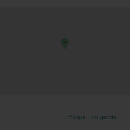
Leer
Druk op
Over
Pheno jagen
Behoud van Caribische genetica
Neem contact op met
Vorige
Volgende
Winkel op