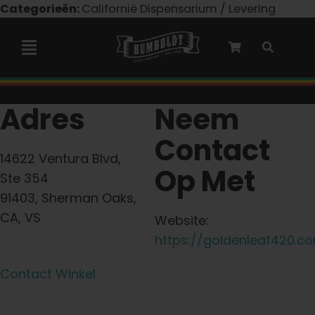
Overslaan
Categorieën:
Californië Dispensarium / Levering
naar
inhoud
Navigatie
Toggelen
Marley-samenwerking
Adres
Neem
Contact
Gefeminiseerde zaden
14622 Ventura Blvd,
Op Met
Ste 354
Autoflower zaden
91403, Sherman Oaks,
CA, VS
Website:
Triploïde zaden
https://goldenleaf420.c
Contact Winkel
Tuinzaden