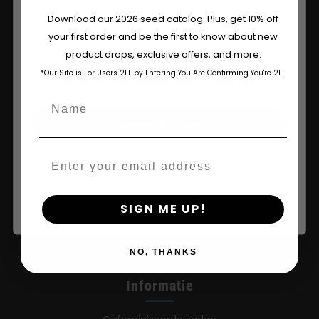
Are You Aged 18 Or Over?
Download our 2026 seed catalog. Plus, get 10% off
your first order and be the first to know about new
The content and products of our website is reserved for
product drops, exclusive offers, and more.
those of legal age.
Please see Terms & Conditions.
*Our Site is For Users 21+ by Entering You Are Confirming You're 21+
age_gap
I accept cookie settings and privacy policy
Name
Winkel Op
Agree & Enter
Shop VS
Email
Winkelen in de EU
By clicking AGREE & ENTER, you confirm you are 18
years or older
Kleding kopen
SIGN ME UP!
Detailhandel
NO, THANKS
Informatie