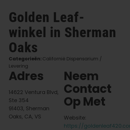
Nederlands
Golden
Leaf-
winkel in Sherman
Zoeken:
Oaks
Categorieën:
Californië Dispensarium /
Levering
Adres
Neem
Contact
14622 Ventura Blvd,
Op Met
Ste 354
91403, Sherman
Oaks, CA, VS
Website:
https://goldenleaf420.c