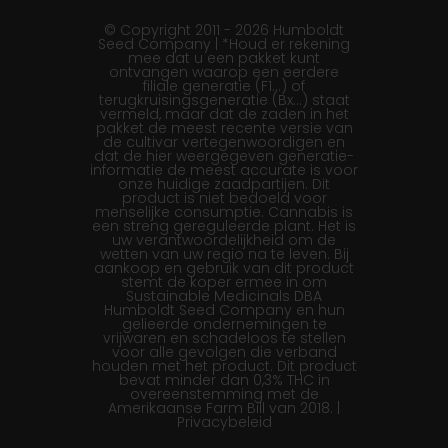
© Copyright 2011 - 2026 Humboldt
Seed Company | *Houd er rekening
mee dat u een pakket kunt
ontvangen waarop een eerdere
filiale generatie (F1…) of
terugkruisingsgeneratie (Bx…) staat
vermeld, maar dat de zaden in het
pakket de meest recente versie van
de cultivar vertegenwoordigen en
dat de hier weergegeven generatie-
informatie de meest accurate is voor
onze huidige zaadpartijen. Dit
product is niet bedoeld voor
menselijke consumptie. Cannabis is
een streng gereguleerde plant. Het is
uw verantwoordelijkheid om de
wetten van uw regio na te leven. Bij
aankoop en gebruik van dit product
stemt de koper ermee in om
Sustainable Medicinals DBA
Humboldt Seed Company en hun
gelieerde ondernemingen te
vrijwaren en schadeloos te stellen
voor alle gevolgen die verband
houden met het product. Dit product
bevat minder dan 0,3% THC in
overeenstemming met de
Amerikaanse Farm Bill van 2018. |
Privacybeleid