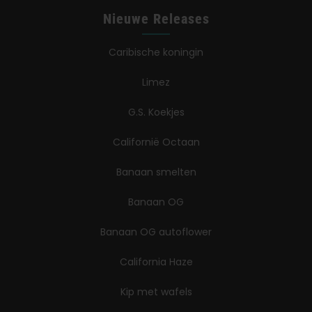
Nieuwe Releases
Caribische koningin
Limez
G.S. Koekjes
Californië Octaan
Banaan smelten
Banaan OG
Banaan OG autoflower
California Haze
Kip met wafels