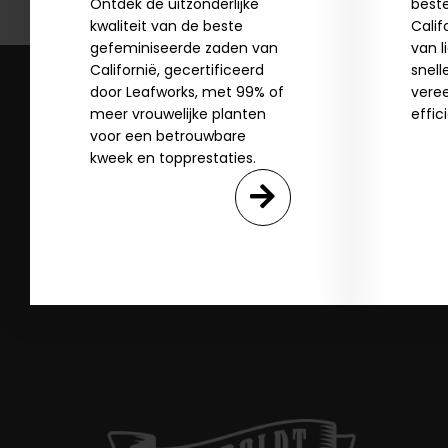
Ontdek de uitzonderlijke
best
kwaliteit van de beste
Calif
SI
gefeminiseerde zaden van
van l
Californië, gecertificeerd
snell
door Leafworks, met 99% of
vere
N
meer vrouwelijke planten
effic
voor een betrouwbare
kweek en topprestaties.