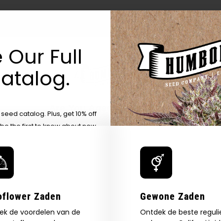
 Our Full
atalog.
Are You Aged 18 Or Over?
eed catalog. Plus, get 10% off
 be the first to know about new
The content and products of our website is reserved for
those of legal age.
Please see Terms & Conditions.
exclusive offers, and more.
by Entering You Are Confirming You're 21+
age_gap
I accept cookie settings and privacy policy
Agree & Enter
oflower Zaden
Gewone Zaden
ek de voordelen van de
Ontdek de beste reguli