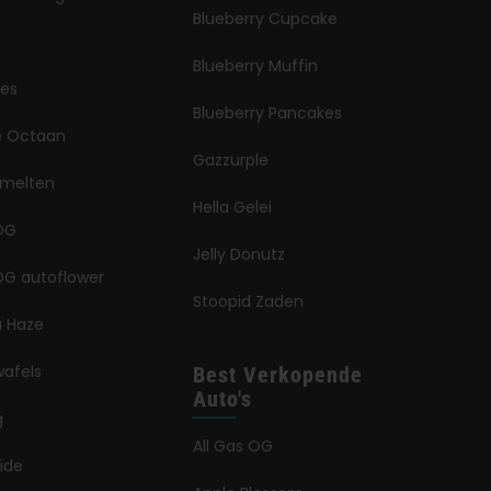
Blueberry Cupcake
Blueberry Muffin
jes
Blueberry Pancakes
ië Octaan
Gazzurple
smelten
Hella Gelei
OG
Jelly Donutz
G autoflower
Stoopid Zaden
a Haze
wafels
Best Verkopende
Auto's
g
All Gas OG
ïde