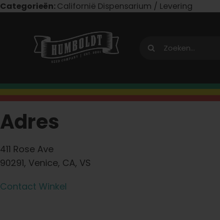
Overslaan
Categorieën:
Californië Dispensarium / Levering
naar
inhoud
Zoeken:
Adres
411 Rose Ave
90291, Venice, CA, VS
Contact Winkel