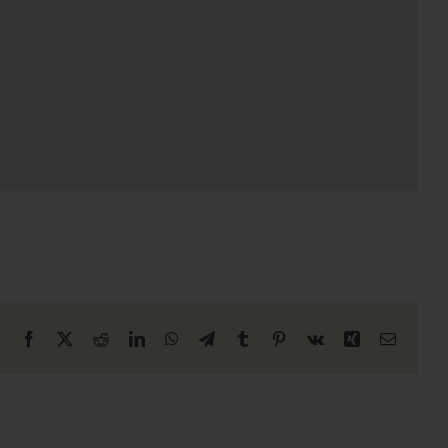
Facebook
X
Reddit
LinkedIn
WhatsApp
Telegram
Tumblr
Pinterest
Vk
Xing
E-
mail