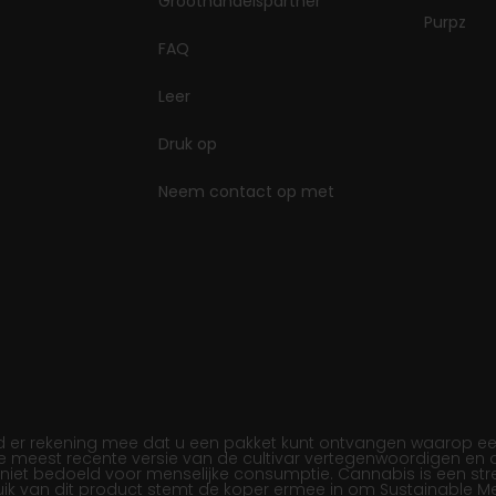
Groothandelspartner
Purpz
FAQ
Leer
Druk op
Neem contact op met
r rekening mee dat u een pakket kunt ontvangen waarop een ee
de meest recente versie van de cultivar vertegenwoordigen en
s niet bedoeld voor menselijke consumptie. Cannabis is een st
bruik van dit product stemt de koper ermee in om Sustainable