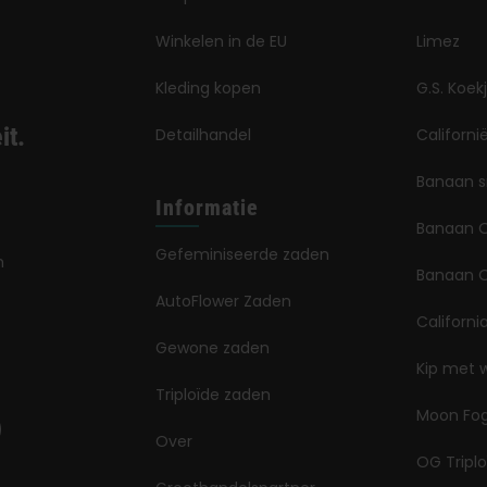
Winkelen in de EU
Limez
Kleding kopen
G.S. Koek
it.
Detailhandel
Californ
Banaan 
Informatie
Banaan 
Gefeminiseerde zaden
n
Banaan O
AutoFlower Zaden
Californi
Gewone zaden
Kip met 
Triploïde zaden
Moon Fo
Over
OG Triplo