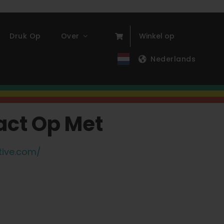
Druk Op
Over
Winkel op
Nederlands
ct Op Met
tive.com/