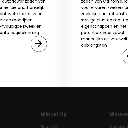
e autoflower zaden van
zaden van Californië, i
By clicking AGREE & ENTER, you confirm you are 18
ornië, die onafhankelijk
voor ervaren kwekers d
years or older
GN ME UP!
ichtcycli bloeien voor
zoek zijn naar robuuste,
ere omlooptijden,
stevige planten met un
envoudigde kweek en
eigenschappen en het
O, THANKS
iënte oogstplanning.
potentieel voor zowel
mannelijke als vrouweli
opbrengsten.
Winkel Op
Nieuwe
Shop VS
Caribisch