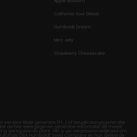
Apple Blossom
California Sour Diesel
Humboldt Dream
Mint Jelly
Strawberry Cheesecake
rdere filiale generatie (F1…) of terugkruisingsgeneratie
 dat de hier weergegeven generatie-informatie de meest
reng gereguleerde plant. Het is uw verantwoordelijkheid om
 Medicinals DBA Humboldt Seed Company en hun gelieerde