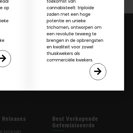
deaal
toekomst van
ie op
cannabisteelt: triploïde
zaden met een hoge
ieke
potentie en unieke
trichomen, ontworpen om
een revolutie teweeg te
jke
brengen in de opbrengsten
en kwaliteit voor zowel
thuiskwekers als
commerciële kwekers.
 Releases
Best Verkopende
Gefeminiseerde
e koningin