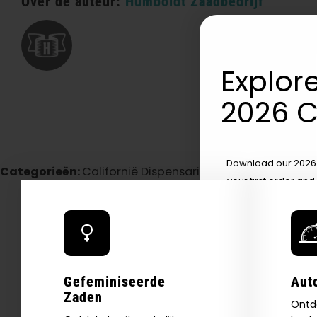
Over de auteur:
Humboldt Zaadbedrijf
Explore
2026 C
Download our 2026 s
Categorieën:
Californië Dispensarium / Levering
your first order and
product drops, 
*Our Site is For Users 21+ 
Name
Gefeminiseerde
Aut
Zaden
Email
Ontd