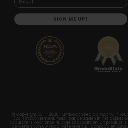
SIGN ME UP!
© Copyright 2011 - 2026 Humboldt Seed Company | *Houd e
(Bx…) staat vermeld, maar dat de zaden in het pakket 
accurate is voor onze huidige zaadpartijen. Dit product i
de wetten van uw regio na te leven. Bij aankoop en ge