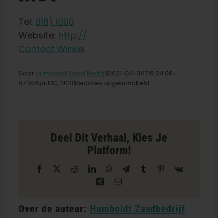
Tel:
918) 1000
Nederlands
Website:
http://
Contact Winkel
Zoeken:
Door
Humboldt Zaad Bedrijf
|2021-04-30T19
:24:06-
voor
07:00April
30,
2021|
Reacties uitgeschakeld
Vermillion
Kush
Store
in
Dewey
Deel Dit Verhaal, Kies Je
Platform!
Facebook
X
Reddit
LinkedIn
WhatsApp
Telegram
Tumblr
Pinterest
Vk
Xing
E-
mail
Over de auteur:
Humboldt Zaadbedrijf