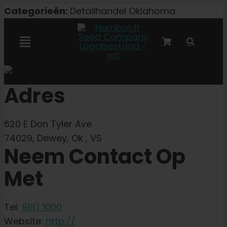
Overslaan
Categorieën:
Detailhandel Oklahoma
naar
inhoud
Navigatie
Toggelen
Marley-samenwerking
Adres
Gefeminiseerde zaden
620 E Don Tyler Ave
74029, Dewey, Ok , VS
Autoflower zaden
Neem Contact Op
Met
Triploïde zaden
Tel:
918) 1000
Tuinzaden
Website:
http://