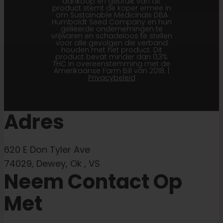
aankoop en gebruik van dit
product stemt de koper ermee in
om Sustainable Medicinals DBA
Humboldt Seed Company en hun
gelieerde ondernemingen te
vrijwaren en schadeloos te stellen
voor alle gevolgen die verband
houden met het product. Dit
product bevat minder dan 0,3%
THC in overeenstemming met de
Amerikaanse Farm Bill van 2018. |
Privacybeleid
Adres
620 E Don Tyler Ave
74029, Dewey, Ok , VS
Neem Contact Op
Met