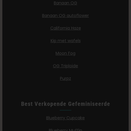
Banaan OG
Banaan OG autoflower
California Haze
Kip met wafels
Moon Fog
OG Triploïde
Purpz
Best Verkopende Gefeminiseerde
Blueberry Cupcake
Blueberry Muffin