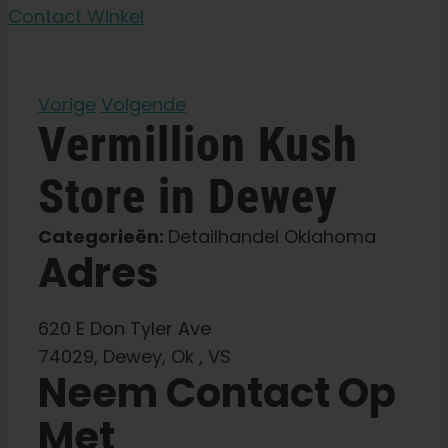
Contact Winkel
Leer
Vorige
Volgende
Druk op
Vermillion Kush
Over
Store in Dewey
Categorieën:
Detailhandel Oklahoma
Pheno jagen
Adres
Behoud van Caribische genetica
620 E Don Tyler Ave
74029, Dewey, Ok , VS
Neem contact op met
Neem Contact Op
Met
Winkel op