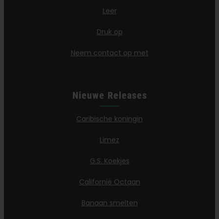
Leer
Druk op
Neem contact op met
Nieuwe Releases
Caribische koningin
Limez
G.S. Koekjes
Californië Octaan
Banaan smelten