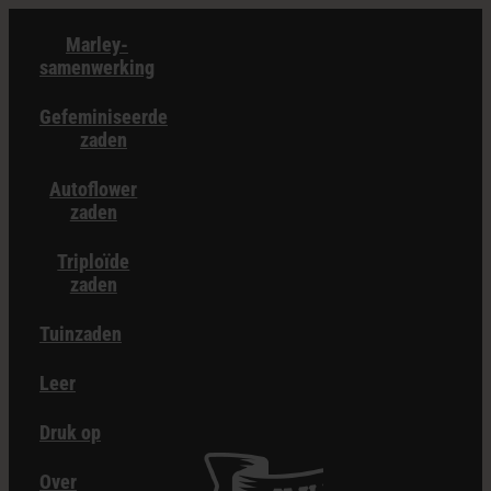
Overslaan
Marley-
naar
samenwerking
inhoud
Gefeminiseerde
zaden
Autoflower
zaden
Triploïde
zaden
Tuinzaden
Leer
Druk op
Over