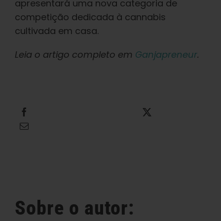
Aprender
apresentará uma nova categoria de
competição dedicada à cannabis
cultivada em casa.
Imprensa
Leia o artigo completo em
Ganjapreneur
.
Sobre
Caça ao feno
Compartilhe isso
Tweet isso
Envie este e-mail
Preservando a genética caribenha
Contato
Loja
Sobre o autor: