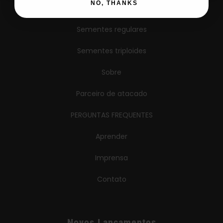
NO, THANKS
Sementes AutoFlower
Sementes regulares
Sementes triploides
Sobre
Parceiro de atacado
PERGUNTAS FREQUENTES
Aprender
Imprensa
Contato
Novos Lançamentos