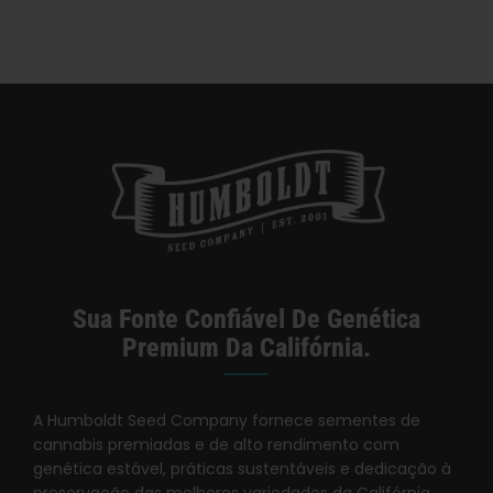
Estar
Uma
Chapado —
Variedade
VICE
Tradicional
De Cada Vez
—
Honeysuckle
Sua Fonte Confiável De Genética
Premium Da Califórnia.
A Humboldt Seed Company fornece sementes de
cannabis premiadas e de alto rendimento com
genética estável, práticas sustentáveis e dedicação à
preservação das melhores variedades da Califórnia.