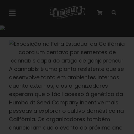
Pular
para
Navegação
o
alternada
conteúdo
Colaboração com a Marley
Sementes feminizadas
A cannabis é uma planta resistente que se
Sementes autoflorescentes
desenvolve tanto em ambientes internos
quanto externos, e os organizadores
esperam que o fácil acesso à genética da
Sementes triploides
Humboldt Seed Company incentive mais
pessoas a explorar o cultivo doméstico na
Sementes para jardim
Califórnia. Os organizadores também
anunciaram que o evento do próximo ano