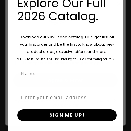
Explore Our Full
2026 Catalog.
Loja
Are You Aged 18 Or Over?
Download our 2026 seed catalog. Plus, get 10% off
your first order and be the first to know about new
The content and products of our website is reserved for
Loja nos EUA
product drops, exclusive offers, and more.
those of legal age.
Please see Terms & Conditions.
*Our Site is For Users 21+ by Entering You Are Confirming You're 21+
Comprar na UE
age_gap
I accept cookie settings and privacy policy
Name
Comprar vestuário
Agree & Enter
Varejistas
Email
By clicking AGREE & ENTER, you confirm you are 18
years or older
Informações
SIGN ME UP!
Sementes feminizadas