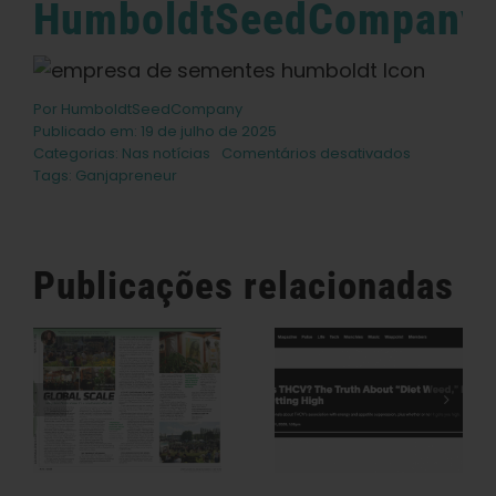
HumboldtSeedCompany
Português Brasileiro
Procurar
por:
Por
HumboldtSeedCompany
Publicado em: 19 de julho de 2025
em
Categorias:
Nas notícias
Comentários desativados
Exposição
Tags:
Ganjapreneur
na
Feira
Estadual
da
Publicações relacionadas
O Que É O
Califórnia
THCV? A
cobra
A Humboldt
um
Verdade
Seed
centavo
Sobre A
Company
por
l
“maconha
Está
sementes
de
Dietética”,
Preservando
cannabis
Energia E A
A História Da
-
Sensação De
Cannabis,
Ganjaprene