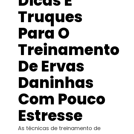
Dicas E
Aprender
Truques
Imprensa
Para O
Sobre
Treinamento
Caça ao feno
De Ervas
Daninhas
Preservando a genética caribenha
Com Pouco
Contato
Estresse
Loja
As técnicas de treinamento de