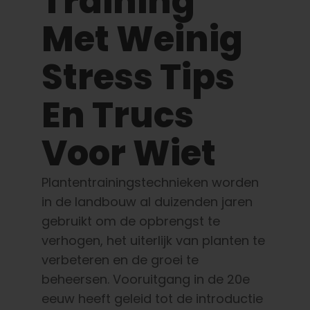
Training
Leer
Met Weinig
Druk op
Stress Tips
Over
En Trucs
Pheno jagen
Voor Wiet
Plantentrainingstechnieken worden
Behoud van Caribische genetica
in de landbouw al duizenden jaren
gebruikt om de opbrengst te
Neem contact op met
verhogen, het uiterlijk van planten te
verbeteren en de groei te
Winkel op
beheersen. Vooruitgang in de 20e
eeuw heeft geleid tot de introductie