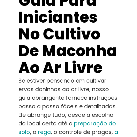
Guia Para
Aprender
Iniciantes
Imprensa
No Cultivo
Sobre
De Maconha
Caça ao feno
Ao Ar Livre
Se estiver pensando em cultivar
Preservando a genética caribenha
ervas daninhas ao ar livre, nosso
guia abrangente fornece instruções
Contato
passo a passo fáceis e detalhadas.
Ele abrange tudo, desde a escolha
Loja
do local certo até a
preparação do
solo
, a
rega
, o controle de pragas,
a