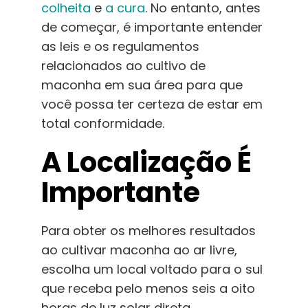
colheita
e
a cura
. No entanto, antes
Português Brasileiro
de começar, é importante entender
as leis e os regulamentos
Procurar
por:
relacionados ao cultivo de
maconha em sua área para que
você possa ter certeza de estar em
total conformidade.
A Localização É
Importante
Para obter os melhores resultados
ao cultivar maconha ao ar livre,
escolha um local voltado para o sul
que receba pelo menos seis a oito
horas de luz solar direta