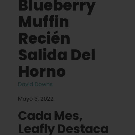
Blueberry
Aprenda
Muffin
Pulse
Recién
Acerca de
Salida Del
Caza de fenotipos
Horno
Preservación de la genética caribeña
David Downs
Mayo 3, 2022
Póngase en contacto con
Cada Mes,
Tienda
Leafly Destaca