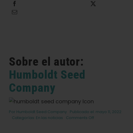
Compartir
Twittear
Enviar por correo electrónico
Sobre el autor:
Humboldt Seed
Company
Por
Humboldt Seed Company
Publicado el: mayo 11, 2022
on
Categorías:
En las noticias
Comments Off
Blueberry
Muffin