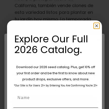
California, también vende clones de
esta variedad listos para plantar en
tu jardín hoy mismo. La temporada
de plantación ha comenzado, así
que no esperes.
Explore Our Full
2026 Catalog.
Are You Aged 18 Or Over?
Download our 2026 seed catalog. Plus, get 10% off
your first order and be the first to know about new
The content and products of our website is reserved for
product drops, exclusive offers, and more.
those of legal age.
Please see Terms & Conditions.
*Our Site is For Users 21+ by Entering You Are Confirming You're 21+
age_gap
I accept cookie settings and privacy policy
Name
Agree & Enter