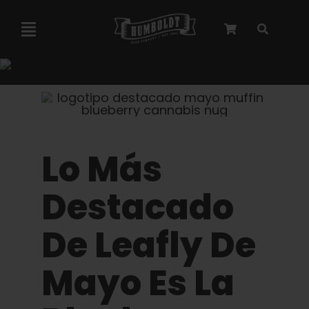
Ir
al
Alternar
contenido
navegación
Colaboración con Marley
Semillas feminizadas
Lo Más
Semillas Autoflower
Destacado
Semillas triploides
De Leafly De
Semillas para jardín
Mayo Es La