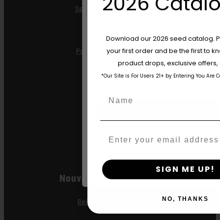
2026 Catalo
Semences triploïdes
A propos de
Are You Aged 18 Or 
Download our 2026 seed catalog. Plu
your first order and be the first to
Partenaire grossiste
The content and products of our website
product drops, exclusive offers
those of legal age.
Please see Terms 
FAQ
*Our Site is For Users 21+ by Entering You Are 
age_gap
I accept cookie settings and pri
Apprendre
Name
Agree & Enter
Presse
Email
Contact
By clicking AGREE & ENTER, you conf
years or older
SIGN ME UP!
Nouvelles Publications
NO, THANKS
Reine des Caraïbes