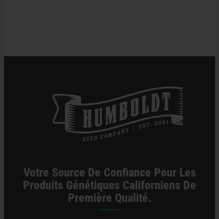
Blueberry
Effets Psychotropes — VICE
Muffin
fraîchement
sorti
du
four
Votre Source De Confiance Pour Les
Produits Génétiques Californiens De
Première Qualité.