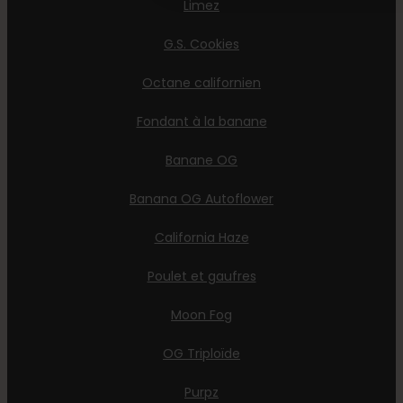
Limez
G.S. Cookies
Octane californien
Fondant à la banane
Banane OG
Banana OG Autoflower
California Haze
Poulet et gaufres
Moon Fog
OG Triploïde
Purpz