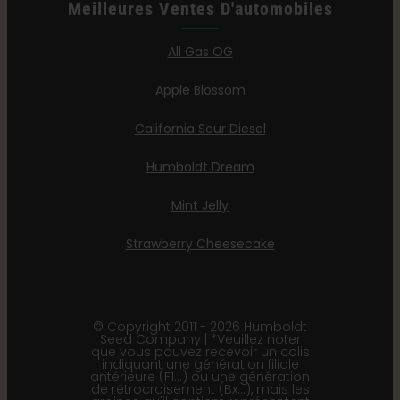
Meilleures Ventes D'automobiles
All Gas OG
Apple Blossom
California Sour Diesel
Humboldt Dream
Mint Jelly
Strawberry Cheesecake
© Copyright 2011 - 2026 Humboldt
Seed Company | *Veuillez noter
que vous pouvez recevoir un colis
indiquant une génération filiale
antérieure (F1…) ou une génération
de rétrocroisement (Bx…), mais les