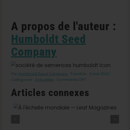
A propos de l'auteur :
Humboldt Seed
Company
Par
Humboldt Seed Company
Publié le : 11 mai 2022
on
Catégories :
Actualités
Comments Off
)
Blueberry
Articles connexes
Muffin
fresh
out
of
f
Qu'est-Ce Que Le THCV ? La
the
Vérité Sur Le « Cannabis
oven
Minceur », L'énergie Et Les
(