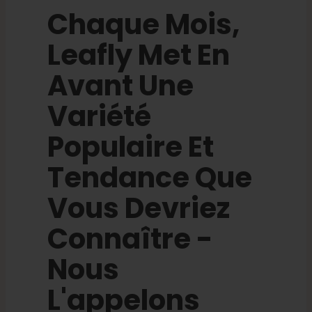
Chaque Mois,
Français
Leafly Met En
Avant Une
Recherche
de
Variété
:
Populaire Et
Tendance Que
Vous Devriez
Connaître -
Nous
L'appelons