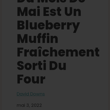
Mai Est Un
Apprendre
Blueberry
Presse
Muffin
A propos de
Fraîchement
Chasse au phéno
Sorti Du
Four
Préserver le patrimoine génétique des Caraïbe
Contact
David Downs
mai 3, 2022
Boutique