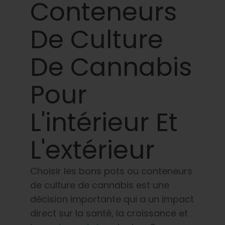
Apprendre
Conteneurs
De Culture
Presse
De Cannabis
A propos de
Pour
Chasse au phéno
L'intérieur Et
Préserver le patrimoine génétique des
L'extérieur
Caraïbes
Contact
Choisir les bons pots ou conteneurs
de culture de cannabis est une
Boutique
décision importante qui a un impact
direct sur la santé, la croissance et