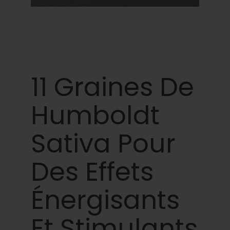
Apprendre
Presse
A propos de
11 Graines De
Chasse au phéno
Humboldt
Préserver le patrimoine génétique des
Sativa Pour
Caraïbes
Des Effets
Contact
Énergisants
Boutique
Et Stimulants