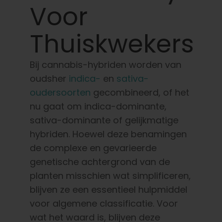
Leer
Voor
Thuiskwekers
Druk op
Bij cannabis-hybriden worden van
Over
oudsher
indica-
en
sativa-
oudersoorten
gecombineerd, of het
Pheno jagen
nu gaat om indica-dominante,
sativa-dominante of gelijkmatige
Behoud van Caribische genetica
hybriden. Hoewel deze benamingen
de complexe en gevarieerde
genetische achtergrond van de
Neem contact op met
planten misschien wat simplificeren,
blijven ze een essentieel hulpmiddel
Winkel op
voor algemene classificatie. Voor
wat het waard is, blijven deze