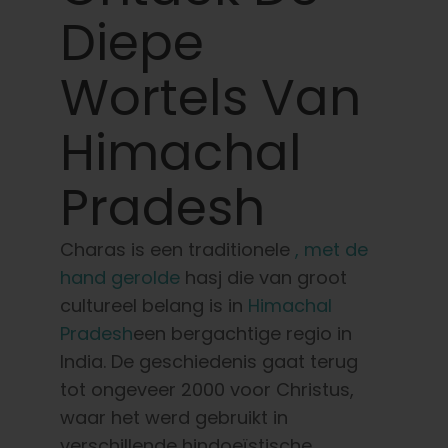
Leer
Diepe
Druk op
Wortels Van
Himachal
Over
Pradesh
Pheno jagen
Charas is een traditionele
, met de
Behoud van Caribische genetica
hand gerolde
hasj die van groot
cultureel belang is in
Himachal
Neem contact op met
Pradesh
een bergachtige regio in
India. De geschiedenis gaat terug
tot ongeveer 2000 voor Christus,
Winkel op
waar het werd gebruikt in
verschillende hindoeïstische