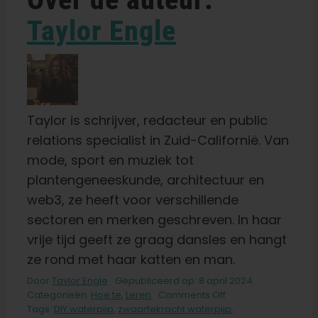
Taylor Engle
Taylor is schrijver, redacteur en public
relations specialist in Zuid-Californië. Van
mode, sport en muziek tot
plantengeneeskunde, architectuur en
web3, ze heeft voor verschillende
sectoren en merken geschreven. In haar
vrije tijd geeft ze graag dansles en hangt
ze rond met haar katten en man.
Door
Taylor Engle
Gepubliceerd op: 8 april 2024
on
Categorieën:
Hoe te
,
Leren
Comments Off
Bouw
Tags:
DIY waterpijp
,
zwaartekracht waterpijp
,