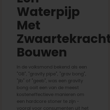
Waterpijp
Leer
Met
Druk op
Zwaartekrach
Over
Bouwen
Pheno jagen
In de volksmond bekend als een
"GB", "gravity pipe", "grav bong",
Behoud van Caribische genetica
"jib" of "geeb", was een gravity
bong ooit een van de meest
Neem contact op met
kosteneffectieve manieren om
een hardcore stoner te zijn -
vooral voor consumenten uit het
Winkel op