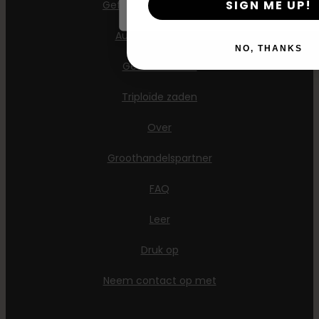
SIGN ME UP!
Gefeminiseerde zaden
AutoFlower Zaden
NO, THANKS
Gewone zaden
Triploïde zaden
Over
Groothandelspartner
FAQ
Leer
Druk op
Neem contact op met