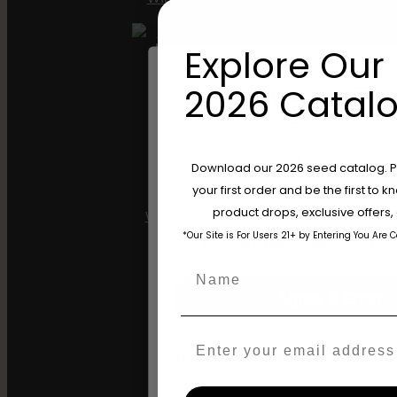
Explore Our 
2026 Catalo
Winkel Op
Are You Aged 18 Or 
Download our 2026 seed catalog. Plu
Shop VS
your first order and be the first to
The content and products of our website
product drops, exclusive offers
those of legal age.
Please see Terms 
Winkelen in de EU
*Our Site is For Users 21+ by Entering You Are 
age_gap
I accept cookie settings and pri
Kleding kopen
Name
Detailhandel
Agree & Enter
Email
Informatie
By clicking AGREE & ENTER, you conf
years or older