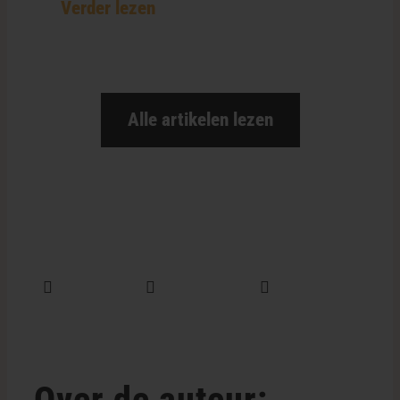
Verder lezen
Alle artikelen lezen
Deel dit
Tweet dit
E-mail dit
Over de auteur: