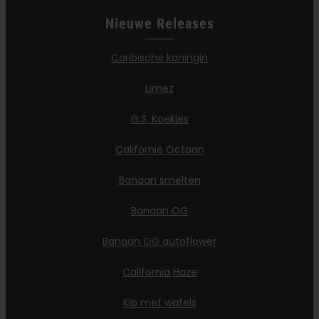
Nieuwe Releases
Caribische koningin
Limez
G.S. Koekjes
Californië Octaan
Banaan smelten
Banaan OG
Banaan OG autoflower
California Haze
Kip met wafels