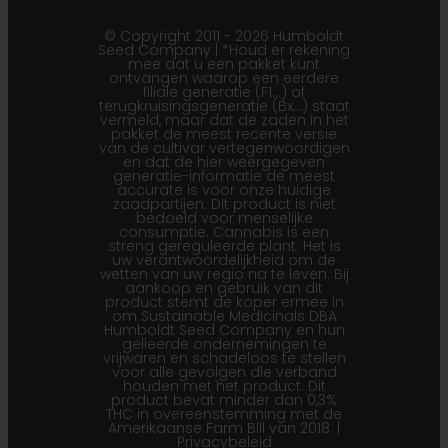
© Copyright 2011 - 2026 Humboldt
Seed Company | *Houd er rekening
mee dat u een pakket kunt
ontvangen waarop een eerdere
filiale generatie (F1…) of
terugkruisingsgeneratie (Bx…) staat
vermeld, maar dat de zaden in het
pakket de meest recente versie
van de cultivar vertegenwoordigen
en dat de hier weergegeven
generatie-informatie de meest
accurate is voor onze huidige
zaadpartijen. Dit product is niet
bedoeld voor menselijke
consumptie. Cannabis is een
streng gereguleerde plant. Het is
uw verantwoordelijkheid om de
wetten van uw regio na te leven. Bij
aankoop en gebruik van dit
product stemt de koper ermee in
om Sustainable Medicinals DBA
Humboldt Seed Company en hun
gelieerde ondernemingen te
vrijwaren en schadeloos te stellen
voor alle gevolgen die verband
houden met het product. Dit
product bevat minder dan 0,3%
THC in overeenstemming met de
Amerikaanse Farm Bill van 2018. |
Privacybeleid