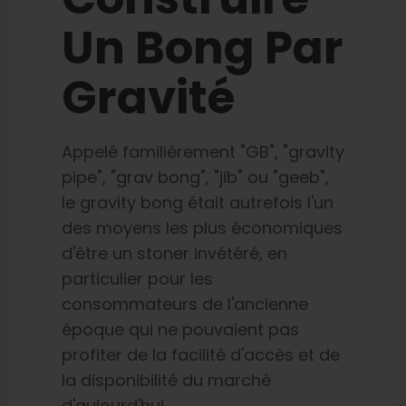
Apprendre
Un Bong Par
Gravité
Presse
A propos de
Appelé familièrement "GB", "gravity
pipe", "grav bong", "jib" ou "geeb",
le gravity bong était autrefois l'un
Chasse au phéno
des moyens les plus économiques
d'être un stoner invétéré, en
Préserver le patrimoine génétique des Caraïbe
particulier pour les
consommateurs de l'ancienne
Contact
époque qui ne pouvaient pas
profiter de la facilité d'accès et de
la disponibilité du marché
Boutique
d'aujourd'hui.