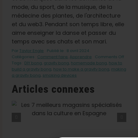
mode, du sport, de la musique, de la
médecine des plantes, de l'architecture
et du web3. Pendant son temps libre, elle
aime enseigner la danse et passer du
temps avec ses chats et son mari.
Par
Taylor Engle
Publié le : 8 avril 2024
on
Catégories :
Comment faire
,
Apprendre
Comments Off
Build
Tags :
DIY bong
,
gravity bong
,
homemade bong
,
how to
a
build a gravity bong
,
how to make a gravity bong
,
making
Home
a gravity bong
,
smoking devices
Gravity
Articles connexes
Bong
(Const
un
bang
Les 9 Meilleurs Cafés
par
D'Amsterdam
n
gravité
fait
maiso