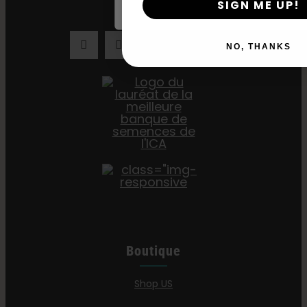
SIGN ME UP!
NO, THANKS
Boutique
Shop US