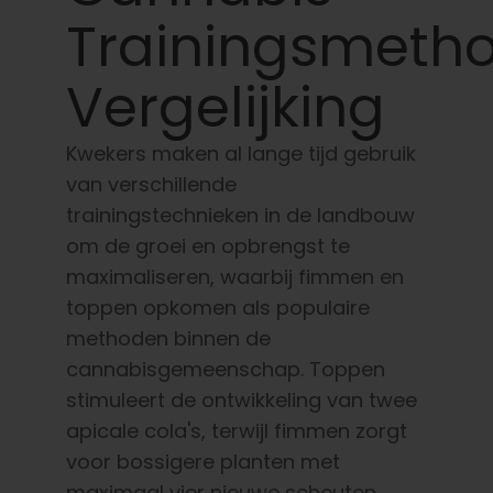
Leer
Trainingsmeth
Druk op
Vergelijking
Over
Kwekers maken al lange tijd gebruik
van verschillende
trainingstechnieken in de landbouw
Pheno jagen
om de groei en opbrengst te
maximaliseren, waarbij fimmen en
Behoud van Caribische genetica
toppen opkomen als populaire
methoden binnen de
Neem contact op met
cannabisgemeenschap. Toppen
stimuleert de ontwikkeling van twee
apicale cola's, terwijl fimmen zorgt
Winkel op
voor bossigere planten met
maximaal vier nieuwe scheuten.